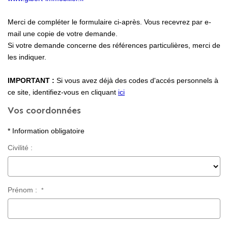
Locaux Professionnels
Merci de compléter le formulaire ci-après. Vous recevrez par e-
Maisons
mail une copie de votre demande.
Dossier De Candidature
Si votre demande concerne des références particulières, merci de
les indiquer.
ESTIMER
IMPORTANT :
Si vous avez déjà des codes d'accés personnels à
ce site, identifiez-vous en cliquant
ici
Vos coordonnées
MON COMPTE
* Information obligatoire
NOTRE AGENCE
Civilité :
Notre Histoire
Nos Services
Prénom :
*
Newsletters
Nous Rejoindre