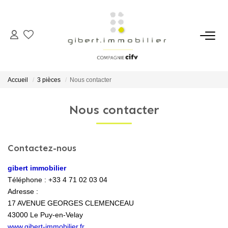
ACHETER
Maisons
Accueil
3 pièces
Nous contacter
Appartements
Nous contacter
Locaux Professionnels
Parkings
Immeubles
Contactez-nous
Terrains
gibert immobilier
Téléphone :
+33 4 71 02 03 04
Adresse :
LOUER
17 AVENUE GEORGES CLEMENCEAU
43000
Le Puy-en-Velay
Appartements
www.gibert-immobilier.fr