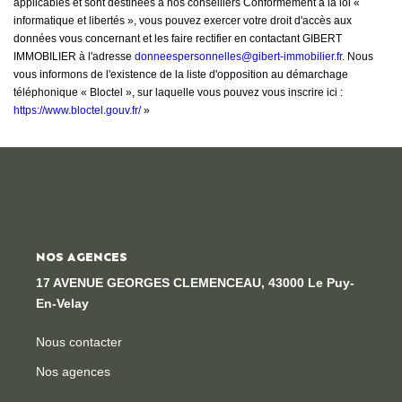
applicables et sont destinées à nos conseillers Conformément à la loi «
informatique et libertés », vous pouvez exercer votre droit d'accès aux
données vous concernant et les faire rectifier en contactant GIBERT
IMMOBILIER à l'adresse
donneespersonnelles@gibert-immobilier.fr
. Nous
vous informons de l'existence de la liste d'opposition au démarchage
téléphonique « Bloctel », sur laquelle vous pouvez vous inscrire ici :
https://www.bloctel.gouv.fr/
»
NOS AGENCES
17 AVENUE GEORGES CLEMENCEAU, 43000 Le Puy-
En-Velay
Nous contacter
Nos agences