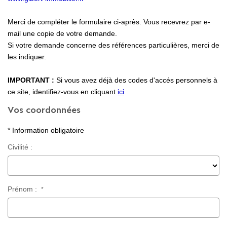
Locaux Professionnels
Merci de compléter le formulaire ci-après. Vous recevrez par e-
Maisons
mail une copie de votre demande.
Dossier De Candidature
Si votre demande concerne des références particulières, merci de
les indiquer.
ESTIMER
IMPORTANT :
Si vous avez déjà des codes d'accés personnels à
ce site, identifiez-vous en cliquant
ici
Vos coordonnées
MON COMPTE
* Information obligatoire
NOTRE AGENCE
Civilité :
Notre Histoire
Nos Services
Prénom :
*
Newsletters
Nous Rejoindre