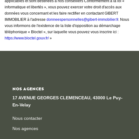
applicables et sont destinées à nos conseillers Conformément à la loi «
informatique et libertés », vous pouvez exercer votre droit d'accès aux
données vous concernant et les faire rectifier en contactant GIBERT
IMMOBILIER à l'adresse
donneespersonnelles@gibert-immobilier.fr
. Nous
vous informons de l'existence de la liste d'opposition au démarchage
téléphonique « Bloctel », sur laquelle vous pouvez vous inscrire ici :
https://www.bloctel.gouv.fr/
»
NOS AGENCES
17 AVENUE GEORGES CLEMENCEAU, 43000 Le Puy-
En-Velay
Nous contacter
Nos agences