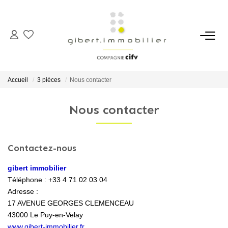
ACHETER
Maisons
Accueil
3 pièces
Nous contacter
Appartements
Nous contacter
Locaux Professionnels
Parkings
Immeubles
Contactez-nous
Terrains
gibert immobilier
Téléphone :
+33 4 71 02 03 04
Adresse :
LOUER
17 AVENUE GEORGES CLEMENCEAU
43000
Le Puy-en-Velay
Appartements
www.gibert-immobilier.fr