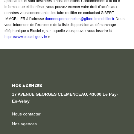
applicables et sont destinées à nos conseillers Conformément à la loi «
informatique et libertés », vous pouvez exercer votre droit d'accès aux
données vous concernant et les faire rectifier en contactant GIBERT
IMMOBILIER à l'adresse
donneespersonnelles@gibert-immobilier.fr
. Nous
vous informons de l'existence de la liste d'opposition au démarchage
téléphonique « Bloctel », sur laquelle vous pouvez vous inscrire ici :
https://www.bloctel.gouv.fr/
»
NOS AGENCES
17 AVENUE GEORGES CLEMENCEAU, 43000 Le Puy-
En-Velay
Nous contacter
Nos agences