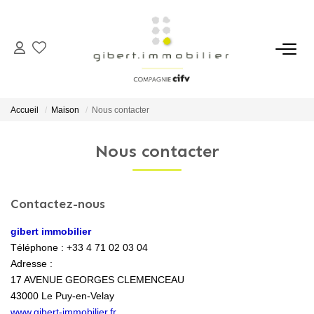
ACHETER
Maisons
Accueil
Maison
Nous contacter
Appartements
Nous contacter
Locaux Professionnels
Parkings
Immeubles
Contactez-nous
Terrains
gibert immobilier
Téléphone :
+33 4 71 02 03 04
Adresse :
LOUER
17 AVENUE GEORGES CLEMENCEAU
43000
Le Puy-en-Velay
Appartements
www.gibert-immobilier.fr