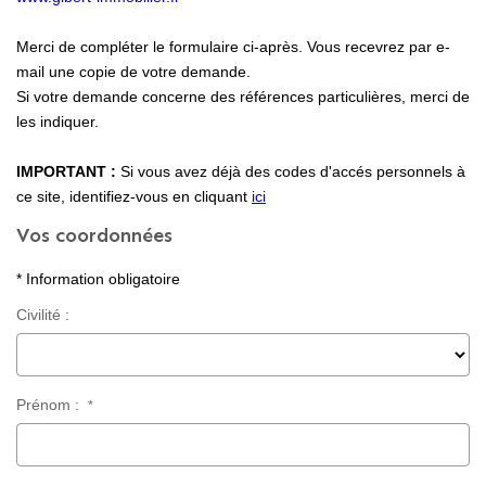
Locaux Professionnels
Merci de compléter le formulaire ci-après. Vous recevrez par e-
Maisons
mail une copie de votre demande.
Dossier De Candidature
Si votre demande concerne des références particulières, merci de
les indiquer.
ESTIMER
IMPORTANT :
Si vous avez déjà des codes d'accés personnels à
ce site, identifiez-vous en cliquant
ici
Vos coordonnées
MON COMPTE
* Information obligatoire
NOTRE AGENCE
Civilité :
Notre Histoire
Nos Services
Prénom :
*
Newsletters
Nous Rejoindre