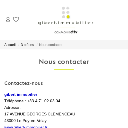
ACHETER
Maisons
Accueil
3 pièces
Nous contacter
Appartements
Nous contacter
Locaux Professionnels
Parkings
Immeubles
Contactez-nous
Terrains
gibert immobilier
Téléphone :
+33 4 71 02 03 04
Adresse :
LOUER
17 AVENUE GEORGES CLEMENCEAU
43000
Le Puy-en-Velay
Appartements
www.gibert-immobilier.fr