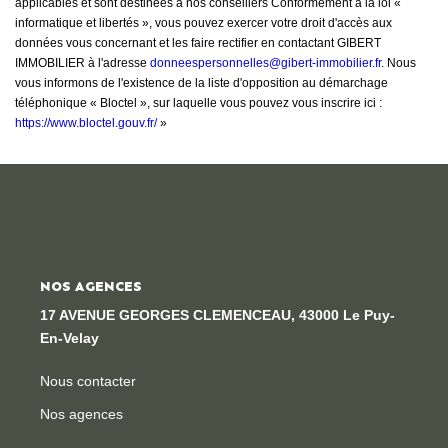
applicables et sont destinées à nos conseillers Conformément à la loi «
informatique et libertés », vous pouvez exercer votre droit d'accès aux
données vous concernant et les faire rectifier en contactant GIBERT
IMMOBILIER à l'adresse
donneespersonnelles@gibert-immobilier.fr
. Nous
vous informons de l'existence de la liste d'opposition au démarchage
téléphonique « Bloctel », sur laquelle vous pouvez vous inscrire ici :
https://www.bloctel.gouv.fr/
»
NOS AGENCES
17 AVENUE GEORGES CLEMENCEAU, 43000 Le Puy-
En-Velay
Nous contacter
Nos agences