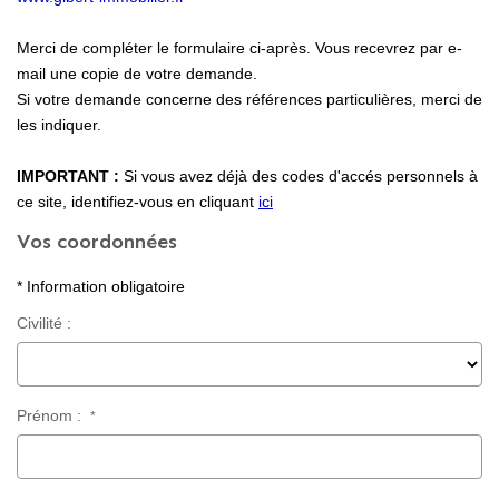
Locaux Professionnels
Merci de compléter le formulaire ci-après. Vous recevrez par e-
Maisons
mail une copie de votre demande.
Dossier De Candidature
Si votre demande concerne des références particulières, merci de
les indiquer.
ESTIMER
IMPORTANT :
Si vous avez déjà des codes d'accés personnels à
ce site, identifiez-vous en cliquant
ici
Vos coordonnées
MON COMPTE
* Information obligatoire
NOTRE AGENCE
Civilité :
Notre Histoire
Nos Services
Prénom :
*
Newsletters
Nous Rejoindre