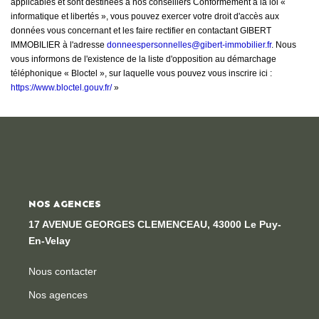
applicables et sont destinées à nos conseillers Conformément à la loi «
informatique et libertés », vous pouvez exercer votre droit d'accès aux
données vous concernant et les faire rectifier en contactant GIBERT
IMMOBILIER à l'adresse
donneespersonnelles@gibert-immobilier.fr
. Nous
vous informons de l'existence de la liste d'opposition au démarchage
téléphonique « Bloctel », sur laquelle vous pouvez vous inscrire ici :
https://www.bloctel.gouv.fr/
»
NOS AGENCES
17 AVENUE GEORGES CLEMENCEAU, 43000 Le Puy-
En-Velay
Nous contacter
Nos agences