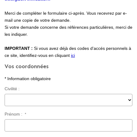
Locaux Professionnels
Merci de compléter le formulaire ci-après. Vous recevrez par e-
Maisons
mail une copie de votre demande.
Dossier De Candidature
Si votre demande concerne des références particulières, merci de
les indiquer.
ESTIMER
IMPORTANT :
Si vous avez déjà des codes d'accés personnels à
ce site, identifiez-vous en cliquant
ici
Vos coordonnées
MON COMPTE
* Information obligatoire
NOTRE AGENCE
Civilité :
Notre Histoire
Nos Services
Prénom :
*
Newsletters
Nous Rejoindre