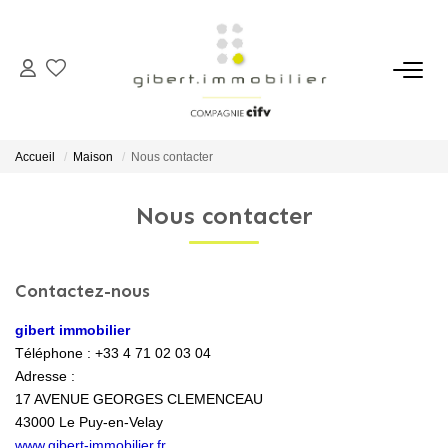
ACHETER
Maisons
Accueil
Maison
Nous contacter
Appartements
Nous contacter
Locaux Professionnels
Parkings
Immeubles
Contactez-nous
Terrains
gibert immobilier
Téléphone :
+33 4 71 02 03 04
Adresse :
LOUER
17 AVENUE GEORGES CLEMENCEAU
43000
Le Puy-en-Velay
Appartements
www.gibert-immobilier.fr