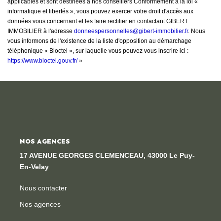
applicables et sont destinées à nos conseillers Conformément à la loi «
informatique et libertés », vous pouvez exercer votre droit d'accès aux
données vous concernant et les faire rectifier en contactant GIBERT
IMMOBILIER à l'adresse
donneespersonnelles@gibert-immobilier.fr
. Nous
vous informons de l'existence de la liste d'opposition au démarchage
téléphonique « Bloctel », sur laquelle vous pouvez vous inscrire ici :
https://www.bloctel.gouv.fr/
»
NOS AGENCES
17 AVENUE GEORGES CLEMENCEAU, 43000 Le Puy-
En-Velay
Nous contacter
Nos agences