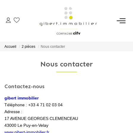
ACHETER
Maisons
Accueil
2 pièces
Nous contacter
Appartements
Nous contacter
Locaux Professionnels
Parkings
Immeubles
Contactez-nous
Terrains
gibert immobilier
Téléphone :
+33 4 71 02 03 04
Adresse :
LOUER
17 AVENUE GEORGES CLEMENCEAU
43000
Le Puy-en-Velay
Appartements
www.gibert-immobilier.fr