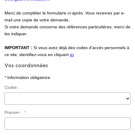
Locaux Professionnels
Merci de compléter le formulaire ci-après. Vous recevrez par e-
Maisons
mail une copie de votre demande.
Dossier De Candidature
Si votre demande concerne des références particulières, merci de
les indiquer.
ESTIMER
IMPORTANT :
Si vous avez déjà des codes d'accés personnels à
ce site, identifiez-vous en cliquant
ici
Vos coordonnées
MON COMPTE
* Information obligatoire
NOTRE AGENCE
Civilité :
Notre Histoire
Nos Services
Prénom :
*
Newsletters
Nous Rejoindre