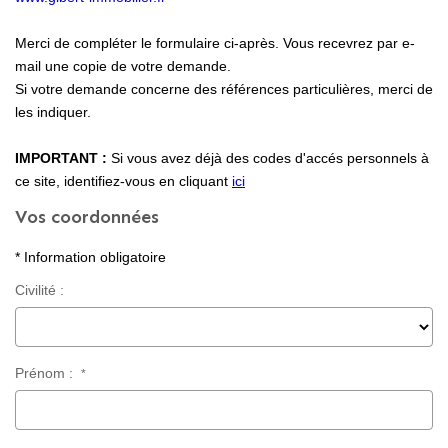
Locaux Professionnels
Merci de compléter le formulaire ci-après. Vous recevrez par e-
Maisons
mail une copie de votre demande.
Dossier De Candidature
Si votre demande concerne des références particulières, merci de
les indiquer.
ESTIMER
IMPORTANT :
Si vous avez déjà des codes d'accés personnels à
ce site, identifiez-vous en cliquant
ici
Vos coordonnées
MON COMPTE
* Information obligatoire
NOTRE AGENCE
Civilité :
Notre Histoire
Nos Services
Prénom :
*
Newsletters
Nous Rejoindre