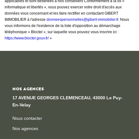
applicables et sont destinées à nos conseillers Conformément à la loi «
informatique et libertés », vous pouvez exercer votre droit d'accès aux
données vous concernant et les faire rectifier en contactant GIBERT
IMMOBILIER à l'adresse
donneespersonnelles@gibert-immobilier.fr
. Nous
vous informons de l'existence de la liste d'opposition au démarchage
téléphonique « Bloctel », sur laquelle vous pouvez vous inscrire ici :
https://www.bloctel.gouv.fr/
»
NOS AGENCES
17 AVENUE GEORGES CLEMENCEAU, 43000 Le Puy-
En-Velay
Nous contacter
Nos agences