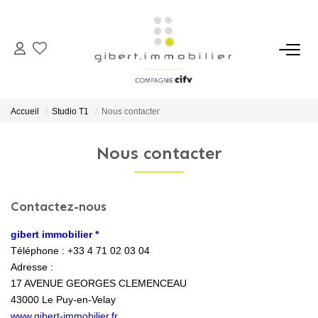
ACHETER
Maisons
Accueil
Studio T1
Nous contacter
Appartements
Nous contacter
Locaux Professionnels
Parkings
Immeubles
Contactez-nous
Terrains
gibert immobilier *
Téléphone :
+33 4 71 02 03 04
Adresse :
LOUER
17 AVENUE GEORGES CLEMENCEAU
43000
Le Puy-en-Velay
Appartements
www.gibert-immobilier.fr