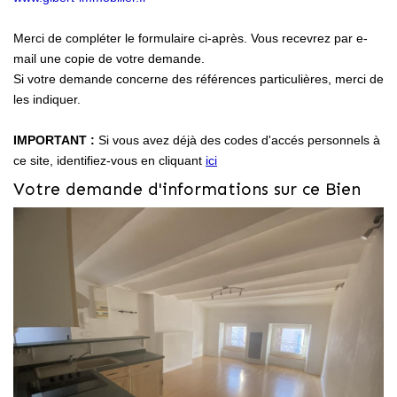
Locaux Professionnels
Merci de compléter le formulaire ci-après. Vous recevrez par e-
Maisons
mail une copie de votre demande.
Dossier De Candidature
Si votre demande concerne des références particulières, merci de
les indiquer.
ESTIMER
IMPORTANT :
Si vous avez déjà des codes d'accés personnels à
ce site, identifiez-vous en cliquant
ici
Votre demande d'informations sur ce Bien
MON COMPTE
NOTRE AGENCE
Notre Histoire
Nos Services
Newsletters
Nous Rejoindre