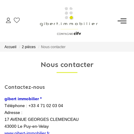
ACHETER
Maisons
Accueil
2 pièces
Nous contacter
Appartements
Nous contacter
Locaux Professionnels
Parkings
Immeubles
Contactez-nous
Terrains
gibert immobilier *
Téléphone :
+33 4 71 02 03 04
Adresse :
LOUER
17 AVENUE GEORGES CLEMENCEAU
43000
Le Puy-en-Velay
Appartements
www.gibert-immobilier.fr