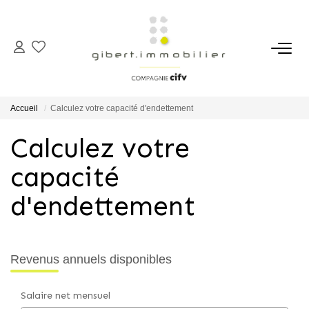
ACHETER
Maisons
Accueil
Calculez votre capacité d'endettement
Appartements
Calculez votre
Locaux Professionnels
capacité
Parkings
Immeubles
d'endettement
Terrains
Revenus annuels disponibles
LOUER
Salaire net mensuel
Appartements