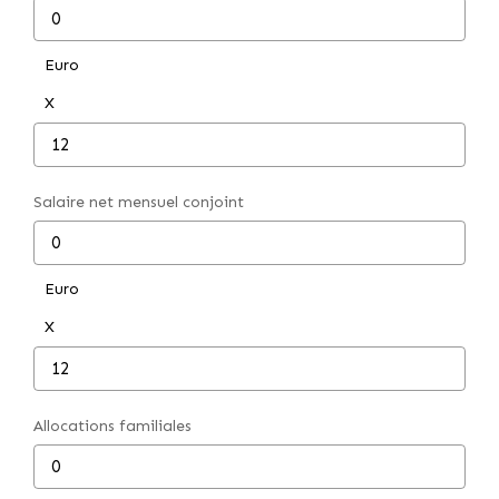
Locaux Professionnels
Maisons
Euro
Dossier De Candidature
X
ESTIMER
Salaire net mensuel conjoint
MON COMPTE
Euro
NOTRE AGENCE
X
Notre Histoire
Nos Services
Allocations familiales
Newsletters
Nous Rejoindre