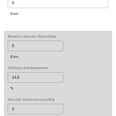
Euro
Revenus annuels disponibles
Euro
Plafond d'endettement
%
Annuité maximum possible