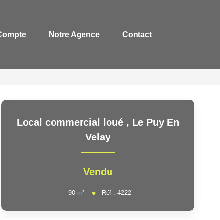
Compte
Notre Agence
Contact
Local commercial loué
,
Le Puy En
Velay
Vendu
90
m²
Réf :
4222