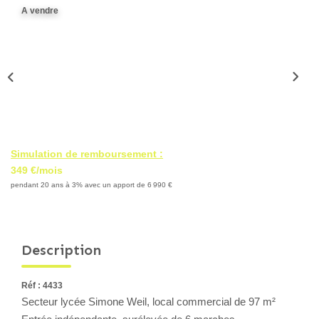
A vendre
Locaux Professionnels
Maisons
Dossier De Candidature
ESTIMER
MON COMPTE
Simulation de remboursement :
349 €/mois
pendant 20 ans à 3% avec un apport de 6 990 €
NOTRE AGENCE
Notre Histoire
Description
Nos Services
Newsletters
Réf : 4433
Secteur lycée Simone Weil, local commercial de 97 m²
Nous Rejoindre