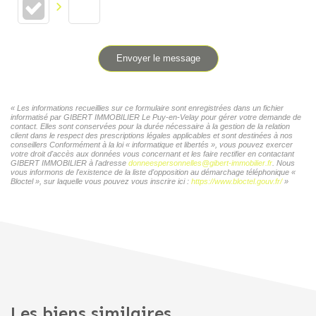
Envoyer le message
« Les informations recueillies sur ce formulaire sont enregistrées dans un fichier
informatisé par GIBERT IMMOBILIER Le Puy-en-Velay pour gérer votre demande de
contact. Elles sont conservées pour la durée nécessaire à la gestion de la relation
client dans le respect des prescriptions légales applicables et sont destinées à nos
conseillers Conformément à la loi « informatique et libertés », vous pouvez exercer
votre droit d'accès aux données vous concernant et les faire rectifier en contactant
GIBERT IMMOBILIER à l'adresse
donneespersonnelles@gibert-immobilier.fr
. Nous
vous informons de l'existence de la liste d'opposition au démarchage téléphonique «
Bloctel », sur laquelle vous pouvez vous inscrire ici :
https://www.bloctel.gouv.fr/
»
Les biens similaires