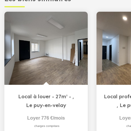
Local à louer - 27m² -
,
Le puy-en-velay
,
Le p
Loyer 776 €/mois
Loye
charges comprises
cha