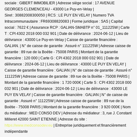
sociale : GIBERT IMMOBILIER | Adresse siège social : 17 AVENUE
GEORGES CLEMENCEAU - 43000 Le Puy-en-Velay |
Siret : 30882008300050 | RCS : LE PUY EN VELAY | Numero TVA
Intracommunautaire : FR69308820083 | Forme juridique : SAS | Capital
social : 7622 € | Assurance RCP : GALIAN-SMABTP n° 01_111225W |
Carte
T : CPI 4302 2018 000 032 901 | Date de délivrance : 2024-06-12 | Lieu de
délivrance : 43000 Le Puy-en-Velay | Caisse de garantie financière :
GALIAN. | N° de caisse de garantie : Assuré n° 111225W | Adresse caisse de
garantie : 89 rue de la Boétie - 75008 PARIS | Montant de la garantie
financière : 120 000 | Carte G : CPI 4302 2018 000 032 901 | Date de
délivrance : 2024-06-12 | Lieu de délivrance : 43000 LE PUY EN VELAY |
Caisse de garantie financière : GALIAN | N° de caisse de garantie : Assuré n°
111225W | Adresse caisse de garantie : 89 rue de la Boétie - 75008 PARIS |
Montant de la garantie financière : 1 720 000€ | Carte S : CPI 4302 2018 000
032 901 | Date de délivrance : 2024-06-12 | Lieu de délivrance : 43000 LE
PUY EN VELAY | Caisse de garantie financière : GALIAN | N° de caisse de
garantie : Assuré n° 111225W | Adresse caisse de garantie : 89 rue de la
Boétie - 75008 PARIS | Montant de la garantie financière : 3 920 000€ | Nom
du médiateur : MED CONSO DEV | Adresse du médiateur : 3, rue J. Constant
Milleret 42000 SAINT ETIENNE | Adresse du site :
https://www.medconsodev.eu
|
Entreprise juridiquement et financièrement
indépendante