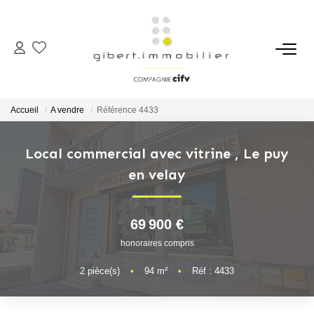
ACHETER
Maisons
Accueil
A vendre
Référence 4433
Appartements
Locaux Professionnels
Local commercial avec vitrine
,
Le puy
en velay
Parkings
Immeubles
Terrains
69 900 €
honoraires compris
LOUER
2
pièce(s)
•
94
m²
•
Réf : 4433
Appartements