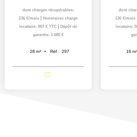
dont charges récupérables:
dont char
|
236 €/mois
Honoraires charge
136 €/mois
|
locataire: 907 € TTC
Dépôt de
locataire: 
garantie: 1 080 €
gar
Réf :
297
28
m²
16
m