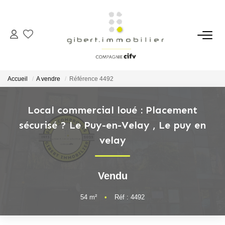
ACHETER
Maisons
Accueil
A vendre
Référence 4492
Appartements
Locaux Professionnels
Local commercial loué : Placement
sécurisé ? Le Puy-en-Velay
,
Le puy en
Parkings
velay
Immeubles
Terrains
Vendu
LOUER
54
m²
•
Réf : 4492
Appartements