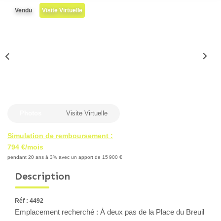
Locaux Professionnels
Vendu
Visite Virtuelle
Maisons
Dossier De Candidature
ESTIMER
MON COMPTE
Photos
Visite Virtuelle
NOTRE AGENCE
Simulation de remboursement :
794 €/mois
pendant 20 ans à 3% avec un apport de 15 900 €
Notre Histoire
Description
Nos Services
Newsletters
Réf : 4492
Nous Rejoindre
Emplacement recherché : À deux pas de la Place du Breuil