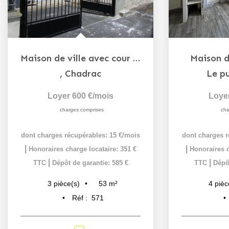
Maison de ville avec cour - CHADRAC
Maison d
,
Chadrac
Le p
Loyer 600 €/mois
Loye
charges comprises
cha
dont charges récupérables: 15 €/mois
dont charges r
|
|
Honoraires charge locataire: 351 €
Honoraires c
|
|
TTC
Dépôt de garantie: 585 €
TTC
Dépôt
53
m²
3
pièce(s)
4
pièc
Réf :
571