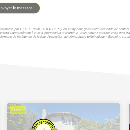
nvoyer le message
er informatisé par GIBERT IMMOBILIER Le Puy-en-Velay pour gérer votre demande de contact. El
seillers Conformément à la loi « informatique et libertés », vous pouvez exercer votre droit 
formons de l'existence de la liste d'opposition au démarchage téléphonique « Bloctel », sur la
Exclusif