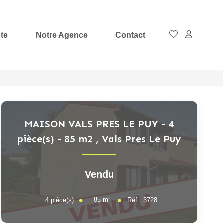
te
Notre Agence
Contact
MAISON VALS PRES LE PUY - 4
pièce(s) - 85 m2
,
Vals Pres Le Puy
Vendu
85
m²
4
pièce(s)
Réf :
3728