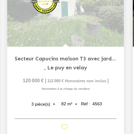
Secteur Capucins maison T3 avec jardin et parking
,
Le puy en velay
120 000 €
|
|
112 000 €
Honoraires non inclus
Honoraires à la charge du vendeur
82
m²
Réf :
4563
3
pièce(s)