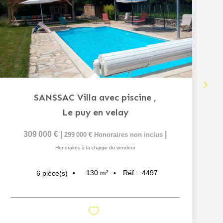
SANSSAC Villa avec piscine
,
Le puy en velay
309 000 €
|
|
299 000 €
Honoraires non inclus
Honoraires à la charge du vendeur
130
m²
Réf :
4497
6
pièce(s)