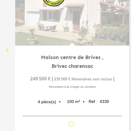
Maison centre de Brives
,
Brives charensac
249 500 €
|
|
239 500 €
Honoraires non inclus
Honoraires à la charge du vendeur
100
m²
Réf :
4330
4
pièce(s)