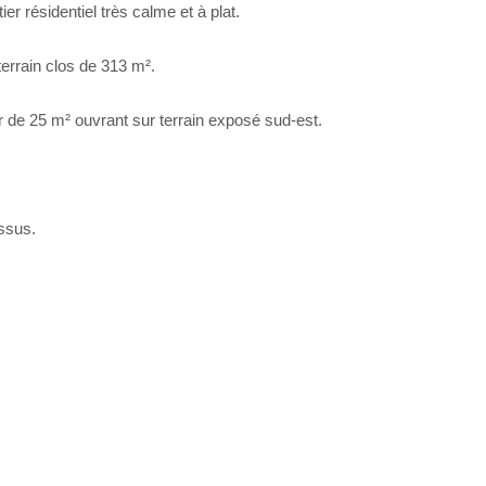
r résidentiel très calme et à plat.
terrain clos de 313 m².
r de 25 m² ouvrant sur terrain exposé sud-est.
ssus.