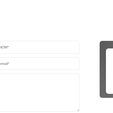
NOM*
email*