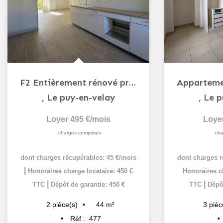
F2 Entièrement rénové proche du centre ville
,
Le puy-en-velay
,
Le p
Loyer 495 €/mois
Loye
charges comprises
cha
dont charges récupérables: 45 €/mois
dont charges r
|
Honoraires charge locataire: 450 €
Honoraires ch
|
|
TTC
Dépôt de garantie: 450 €
TTC
Dépôt
44
m²
2
pièce(s)
3
pièc
Réf :
477