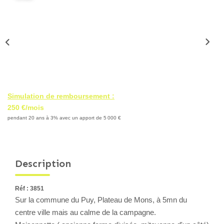
Locaux Professionnels
Maisons
Dossier De Candidature
ESTIMER
Simulation de remboursement :
MON COMPTE
250 €/mois
pendant 20 ans à 3% avec un apport de 5 000 €
NOTRE AGENCE
Description
Notre Histoire
Nos Services
Réf : 3851
Newsletters
Sur la commune du Puy, Plateau de Mons, à 5mn du
Nous Rejoindre
centre ville mais au calme de la campagne.