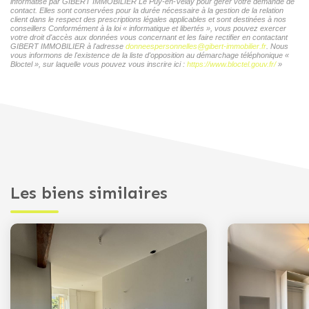
informatisé par GIBERT IMMOBILIER Le Puy-en-Velay pour gérer votre demande de
contact. Elles sont conservées pour la durée nécessaire à la gestion de la relation
client dans le respect des prescriptions légales applicables et sont destinées à nos
conseillers Conformément à la loi « informatique et libertés », vous pouvez exercer
votre droit d'accès aux données vous concernant et les faire rectifier en contactant
GIBERT IMMOBILIER à l'adresse
donneespersonnelles@gibert-immobilier.fr
. Nous
vous informons de l'existence de la liste d'opposition au démarchage téléphonique «
Bloctel », sur laquelle vous pouvez vous inscrire ici :
https://www.bloctel.gouv.fr/
»
Les biens similaires