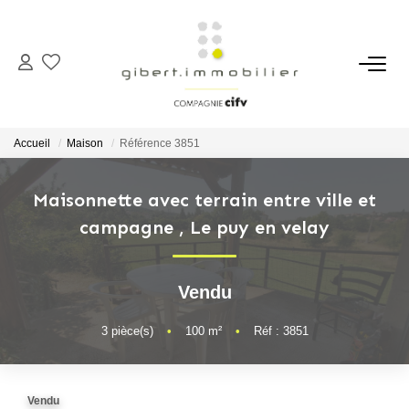
ACHETER
Maisons
Accueil
Maison
Référence 3851
Appartements
Locaux Professionnels
Maisonnette avec terrain entre ville et
campagne
,
Le puy en velay
Parkings
Immeubles
Terrains
Vendu
3
pièce(s)
•
100
m²
•
Réf : 3851
LOUER
Appartements
Vendu