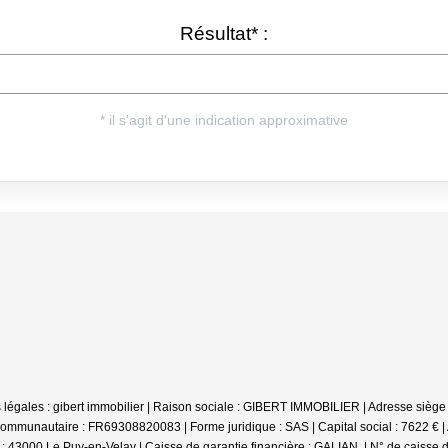
ations légales : gibert immobilier | Raison sociale : GIBERT IMMOBILIER | Adres
communautaire : FR69308820083 | Forme juridique : SAS | Capital social : 7622
: 43000 Le Puy-en-Velay | Caisse de garantie financière : GALIAN. | N° de caisse d