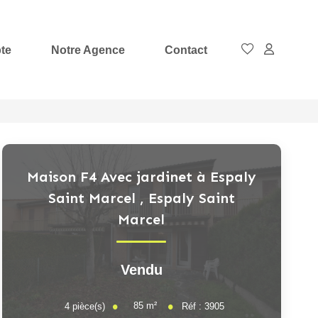
te
Notre Agence
Contact
Maison F4 Avec jardinet à Espaly
Saint Marcel
,
Espaly Saint
Marcel
Vendu
85
m²
4
pièce(s)
Réf :
3905