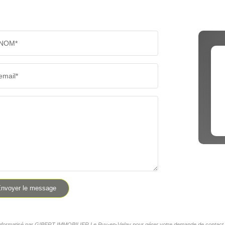
NOM*
email*
nvoyer le message
er informatisé par GIBERT IMMOBILIER Le Puy-en-Velay pour gérer votre demande de contact. El