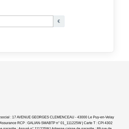
se siège social : 17 AVENUE GEORGES CLEMENCEAU - 43000 Le Puy-en-Velay
 € | Assurance RCP : GALIAN-SMABTP n° 01_111225W |
Carte T : CPI 4302
e garantie : Assuré n° 111225W | Adresse caisse de garantie : 89 rue de