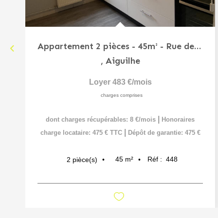
Appartement 2 pièces - 45m² - Rue des Capucins
,
Aiguilhe
Loyer 483 €/mois
charges comprises
|
dont charges récupérables: 8 €/mois
Honoraires
|
charge locataire: 475 € TTC
Dépôt de garantie: 475 €
45
m²
Réf :
448
2
pièce(s)