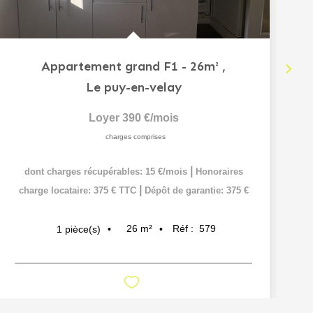
Appartement grand F1 - 26m²
,
Le puy-en-velay
Loyer 390 €/mois
charges comprises
|
dont charges récupérables: 15 €/mois
Honoraires
|
charge locataire: 375 € TTC
Dépôt de garantie: 375 €
26
m²
Réf :
579
1
pièce(s)