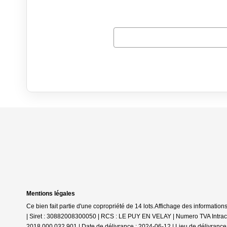
Mentions légales
Ce bien fait partie d'une copropriété de 14 lots.Affichage des inform
| Siret : 30882008300050 | RCS : LE PUY EN VELAY | Numero TVA Intra
2018 000 032 901 | Date de délivrance : 2024-06-12 | Lieu de délivrance 