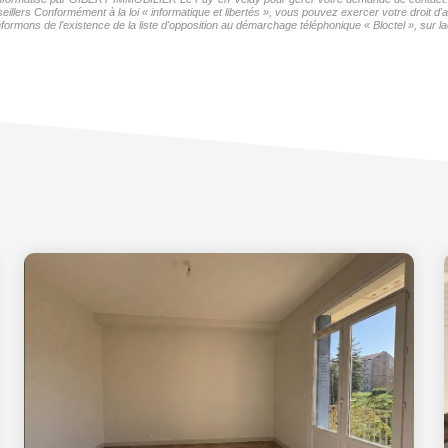
seillers Conformément à la loi « informatique et libertés », vous pouvez exercer votre droit 
formons de l'existence de la liste d'opposition au démarchage téléphonique « Bloctel », sur la