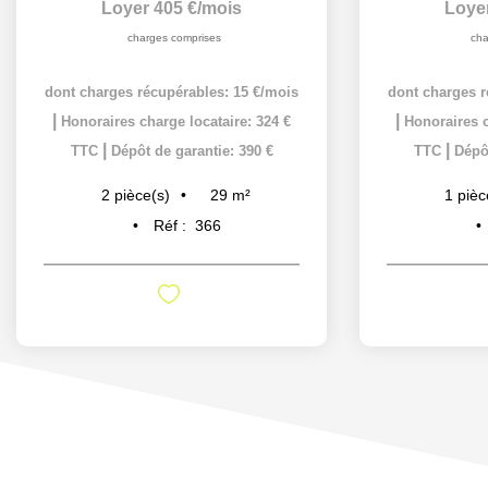
Loyer 405 €/mois
Loye
charges comprises
cha
dont charges récupérables: 15 €/mois
dont charges r
|
|
Honoraires charge locataire: 324 €
Honoraires c
|
|
TTC
Dépôt de garantie: 390 €
TTC
Dépôt
29
m²
2
pièce(s)
1
pièc
Réf :
366