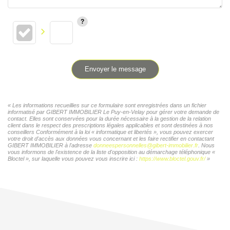
Envoyer le message
« Les informations recueillies sur ce formulaire sont enregistrées dans un fichier
informatisé par GIBERT IMMOBILIER Le Puy-en-Velay pour gérer votre demande de
contact. Elles sont conservées pour la durée nécessaire à la gestion de la relation
client dans le respect des prescriptions légales applicables et sont destinées à nos
conseillers Conformément à la loi « informatique et libertés », vous pouvez exercer
votre droit d'accès aux données vous concernant et les faire rectifier en contactant
GIBERT IMMOBILIER à l'adresse
donneespersonnelles@gibert-immobilier.fr
. Nous
vous informons de l'existence de la liste d'opposition au démarchage téléphonique «
Bloctel », sur laquelle vous pouvez vous inscrire ici :
https://www.bloctel.gouv.fr/
»