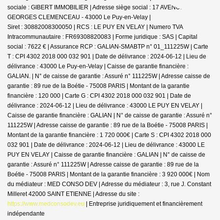
sociale : GIBERT IMMOBILIER | Adresse siège social : 17 AVENUE
GEORGES CLEMENCEAU - 43000 Le Puy-en-Velay |
Siret : 30882008300050 | RCS : LE PUY EN VELAY | Numero TVA
Intracommunautaire : FR69308820083 | Forme juridique : SAS | Capital
social : 7622 € | Assurance RCP : GALIAN-SMABTP n° 01_111225W |
Carte
T : CPI 4302 2018 000 032 901 | Date de délivrance : 2024-06-12 | Lieu de
délivrance : 43000 Le Puy-en-Velay | Caisse de garantie financière :
GALIAN. | N° de caisse de garantie : Assuré n° 111225W | Adresse caisse de
garantie : 89 rue de la Boétie - 75008 PARIS | Montant de la garantie
financière : 120 000 | Carte G : CPI 4302 2018 000 032 901 | Date de
délivrance : 2024-06-12 | Lieu de délivrance : 43000 LE PUY EN VELAY |
Caisse de garantie financière : GALIAN | N° de caisse de garantie : Assuré n°
111225W | Adresse caisse de garantie : 89 rue de la Boétie - 75008 PARIS |
Montant de la garantie financière : 1 720 000€ | Carte S : CPI 4302 2018 000
032 901 | Date de délivrance : 2024-06-12 | Lieu de délivrance : 43000 LE
PUY EN VELAY | Caisse de garantie financière : GALIAN | N° de caisse de
garantie : Assuré n° 111225W | Adresse caisse de garantie : 89 rue de la
Boétie - 75008 PARIS | Montant de la garantie financière : 3 920 000€ | Nom
du médiateur : MED CONSO DEV | Adresse du médiateur : 3, rue J. Constant
Milleret 42000 SAINT ETIENNE | Adresse du site :
https://www.medconsodev.eu
|
Entreprise juridiquement et financièrement
indépendante