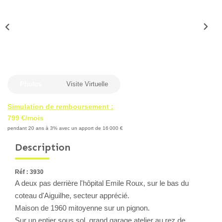
Locaux Professionnels
Maisons
Dossier De Candidature
ESTIMER
Photos
Visite Virtuelle
MON COMPTE
Simulation de remboursement :
799 €/mois
pendant 20 ans à 3% avec un apport de 16 000 €
NOTRE AGENCE
Description
Notre Histoire
Réf : 3930
Nos Services
A deux pas derrière l'hôpital Emile Roux, sur le bas du
Newsletters
coteau d'Aiguilhe, secteur apprécié.
Maison de 1960 mitoyenne sur un pignon.
Nous Rejoindre
Sur un entier sous sol, grand garage atelier au rez de