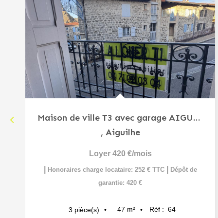
Maison de ville T3 avec garage AIGUILHE
,
Aiguilhe
Loyer 420 €/mois
|
|
Honoraires charge locataire: 252 € TTC
Dépôt de
garantie: 420 €
47
m²
Réf :
64
3
pièce(s)