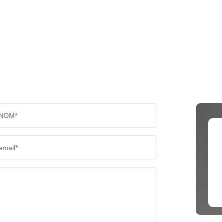
NOM*
email*