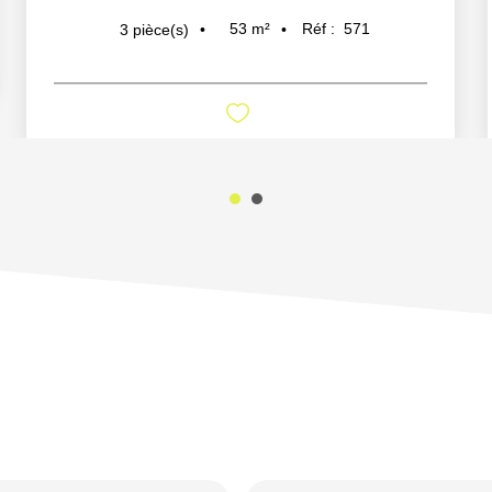
53
m²
Réf :
571
3
pièce(s)