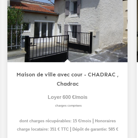
Maison de ville avec cour - CHADRAC
,
Chadrac
Loyer 600 €/mois
charges comprises
|
dont charges récupérables: 15 €/mois
Honoraires
|
charge locataire: 351 € TTC
Dépôt de garantie: 585 €