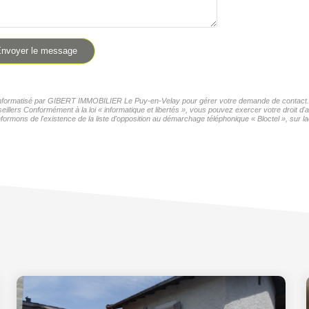
nvoyer le message
er informatisé par GIBERT IMMOBILIER Le Puy-en-Velay pour gérer votre demande de contact. El
seillers Conformément à la loi « informatique et libertés », vous pouvez exercer votre droit 
formons de l'existence de la liste d'opposition au démarchage téléphonique « Bloctel », sur la