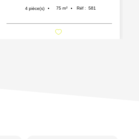
75
m²
Réf :
581
4
pièce(s)