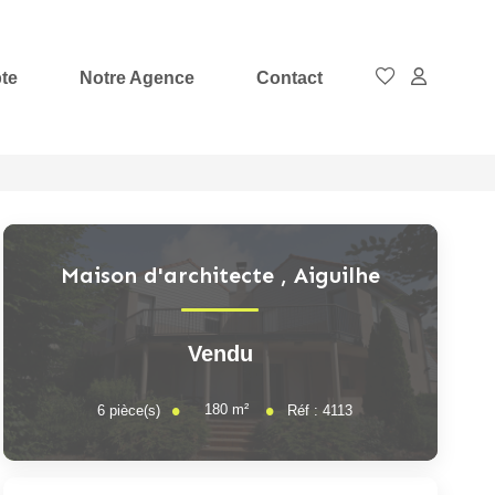
te
Notre Agence
Contact
Maison d'architecte
,
Aiguilhe
Vendu
180
m²
6
pièce(s)
Réf :
4113