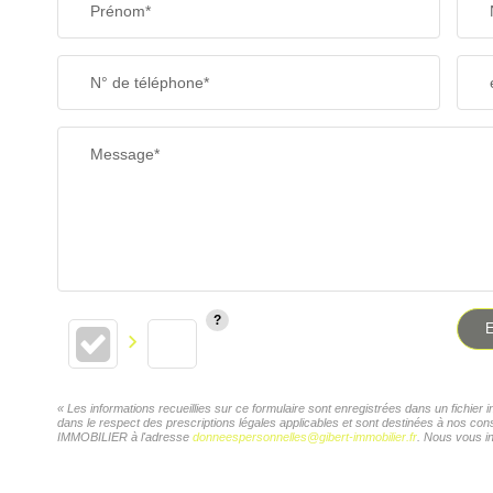
Prénom*
N° de téléphone*
Message*
E
« Les informations recueillies sur ce formulaire sont enregistrées dans un fichi
dans le respect des prescriptions légales applicables et sont destinées à nos con
IMMOBILIER à l'adresse
donneespersonnelles@gibert-immobilier.fr
. Nous vous in