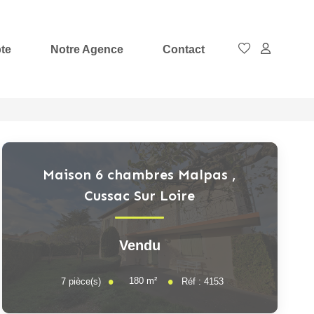
te
Notre Agence
Contact
Maison 6 chambres Malpas
,
Cussac Sur Loire
Vendu
180
m²
7
pièce(s)
Réf :
4153