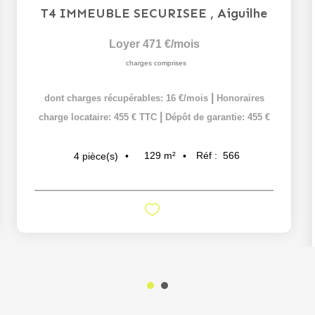
T4 IMMEUBLE SECURISEE
,
Aiguilhe
Loyer 471 €/mois
charges comprises
|
dont charges récupérables: 16 €/mois
Honoraires
|
charge locataire: 455 € TTC
Dépôt de garantie: 455 €
129
m²
Réf :
566
4
pièce(s)