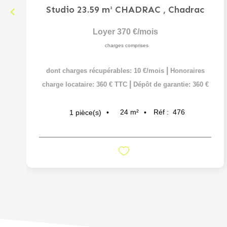
Studio 23.59 m² CHADRAC
,
Chadrac
Loyer 370 €/mois
charges comprises
|
dont charges récupérables: 10 €/mois
Honoraires
|
charge locataire: 360 € TTC
Dépôt de garantie: 360 €
24
m²
Réf :
476
1
pièce(s)