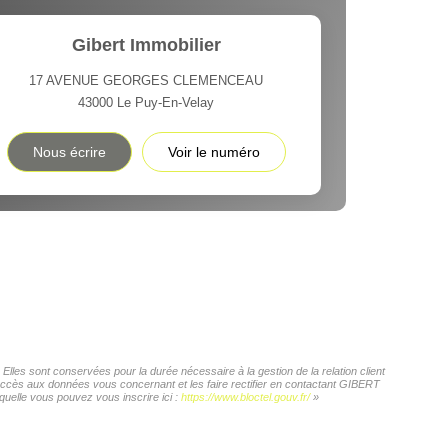
Gibert Immobilier
17 AVENUE GEORGES CLEMENCEAU
43000
Le Puy-En-Velay
Nous écrire
Voir le numéro
les sont conservées pour la durée nécessaire à la gestion de la relation client
d'accès aux données vous concernant et les faire rectifier en contactant GIBERT
quelle vous pouvez vous inscrire ici :
https://www.bloctel.gouv.fr/
»