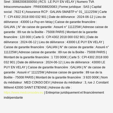
Siret : 30882008300050 | RCS : LE PUY EN VELAY | Numero TVA
Intracommunautaire : FR69308820083 | Forme juridique : SAS | Capital
social : 7622 € | Assurance RCP : GALIAN-SMABTP n° 01_111225W |
Carte
T : CPI 4302 2018 000 032 901 | Date de délivrance : 2024-06-12 | Lieu de
délivrance : 43000 Le Puy-en-Velay | Caisse de garantie financière :
GALIAN. | N° de caisse de garantie : Assuré n° 111225W | Adresse caisse de
garantie : 89 rue de la Boétie - 75008 PARIS | Montant de la garantie
financière : 120 000 | Carte G : CPI 4302 2018 000 032 901 | Date de
délivrance : 2024-06-12 | Lieu de délivrance : 43000 LE PUY EN VELAY |
Caisse de garantie financière : GALIAN | N° de caisse de garantie : Assuré n°
111225W | Adresse caisse de garantie : 89 rue de la Boétie - 75008 PARIS |
Montant de la garantie financière : 1 720 000€ | Carte S : CPI 4302 2018 000
032 901 | Date de délivrance : 2024-06-12 | Lieu de délivrance : 43000 LE
PUY EN VELAY | Caisse de garantie financière : GALIAN | N° de caisse de
garantie : Assuré n° 111225W | Adresse caisse de garantie : 89 rue de la
Boétie - 75008 PARIS | Montant de la garantie financière : 3 920 000€ | Nom
du médiateur : MED CONSO DEV | Adresse du médiateur : 3, rue J. Constant
Milleret 42000 SAINT ETIENNE | Adresse du site :
https://www.medconsodev.eu
|
Entreprise juridiquement et financièrement
indépendante