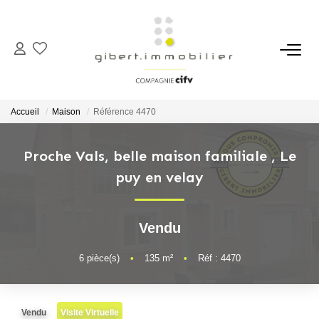
ACHETER
Maisons
Accueil
Maison
Référence 4470
Appartements
Locaux Professionnels
Proche Vals, belle maison familiale
,
Le
puy en velay
Parkings
Immeubles
Terrains
Vendu
6
pièce(s)
•
135
m²
•
Réf : 4470
LOUER
Appartements
Vendu
Visite Virtuelle