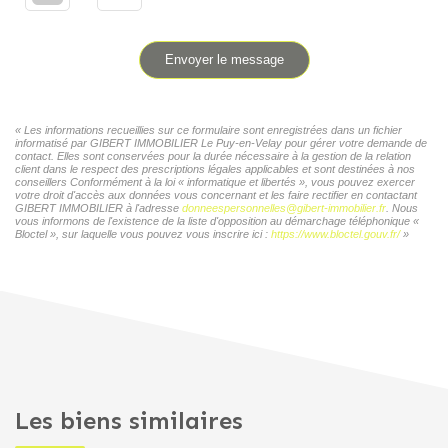
Envoyer le message
« Les informations recueillies sur ce formulaire sont enregistrées dans un fichier
informatisé par GIBERT IMMOBILIER Le Puy-en-Velay pour gérer votre demande de
contact. Elles sont conservées pour la durée nécessaire à la gestion de la relation
client dans le respect des prescriptions légales applicables et sont destinées à nos
conseillers Conformément à la loi « informatique et libertés », vous pouvez exercer
votre droit d'accès aux données vous concernant et les faire rectifier en contactant
GIBERT IMMOBILIER à l'adresse
donneespersonnelles@gibert-immobilier.fr
. Nous
vous informons de l'existence de la liste d'opposition au démarchage téléphonique «
Bloctel », sur laquelle vous pouvez vous inscrire ici :
https://www.bloctel.gouv.fr/
»
Les biens similaires