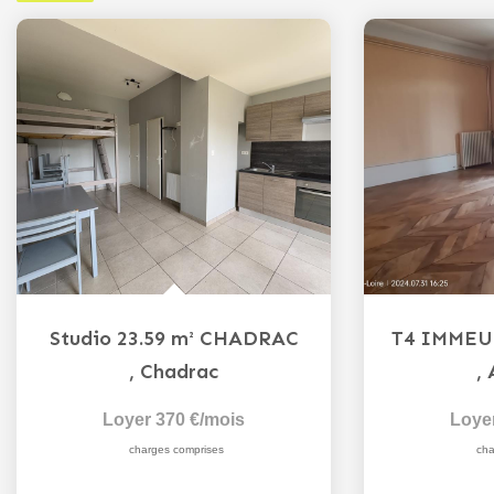
Studio 23.59 m² CHADRAC
,
Chadrac
,
Loyer 370 €/mois
Loye
charges comprises
cha