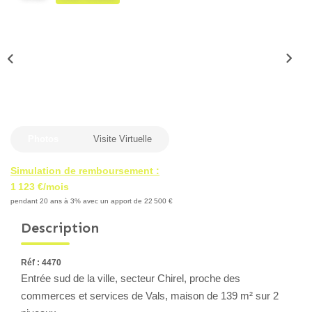
Locaux Professionnels
Maisons
Dossier De Candidature
ESTIMER
Photos
Visite Virtuelle
MON COMPTE
Simulation de remboursement :
1 123 €/mois
NOTRE AGENCE
pendant 20 ans à 3% avec un apport de 22 500 €
Description
Notre Histoire
Nos Services
Réf : 4470
Newsletters
Entrée sud de la ville, secteur Chirel, proche des
Nous Rejoindre
commerces et services de Vals, maison de 139 m² sur 2