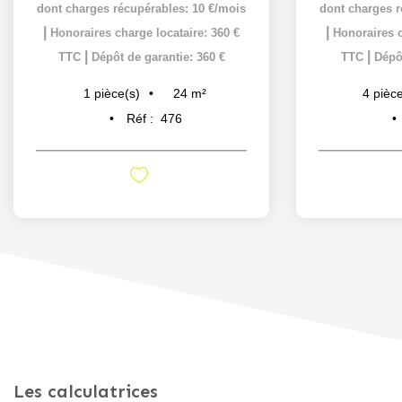
dont charges récupérables: 10 €/mois
dont charges r
|
|
Honoraires charge locataire: 360 €
Honoraires c
|
|
TTC
Dépôt de garantie: 360 €
TTC
Dépôt
24
m²
1
pièce(s)
4
pièce
Réf :
476
Les calculatrices