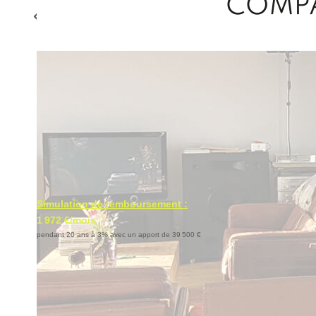
Simulation de remboursement :
1 972 €/mois
pendant 20 ans à 3% avec un apport de 39 500 €
Description
Réf : 4403