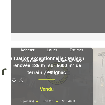
Acheter
Louer
Estimer
Situation exceptionnelle : Maison
Mon Compte
Notre Agence
rénovée 135 m² sur 5600 m² de
terrain
,
Polignac
Contact
Vendu
135
m²
5
pièce(s)
Réf :
4403