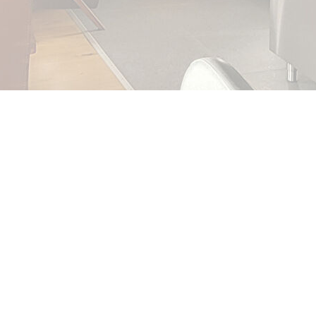
 Polignac, à seulement 5 min de l'hôpital Emile Roux,
novée en 2019 sur une terrain de 5600 m².
sionnel : piano de cuisson, friteuse, hotte, frigo...) donne
mique sur la vallée des Estreys. A l'étage, vous disposerez de 2
 et un abri voitures.
n la plus économique possible (ballon thermodynamique, vmc
, menuiseries double et triple vitrage, volets roulants
000 €/an + 300 € de granulés).
ge proche, cette propriété est faîte pour vous !