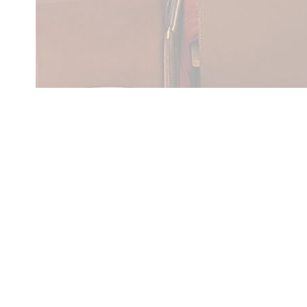
REF : 4403 - Nouveauté à découvrir en exclusivité :
Propriété perchée au sommet d'une colline de la commune de
comprenant une maison de 135 m² habitables entièrement ré
La pièce de vie de 60 m² avec cuisine équipée (matériel profes
directement sur une terrasse de 58 m² offrant une vue panora
salles d'eau et 4 chambres. En sous-sol, un garage, un atelier
Côté DPE, le maximum a été fait pour la rendre cette maiso
hygro, radiateurs connectés, iso murs 12 cm et combles 30 cm
motorisés et isolés, domotique... (conso électrique totale : 2
Vous recherchez la tranquillité, un grand terrain, sans voisina
Diagnostics énergétiques