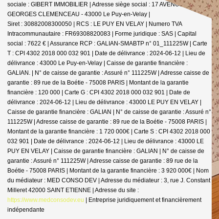
sociale : GIBERT IMMOBILIER | Adresse siège social : 17 AVENUE
GEORGES CLEMENCEAU - 43000 Le Puy-en-Velay |
Siret : 30882008300050 | RCS : LE PUY EN VELAY | Numero TVA
Intracommunautaire : FR69308820083 | Forme juridique : SAS | Capital
social : 7622 € | Assurance RCP : GALIAN-SMABTP n° 01_111225W |
Carte
T : CPI 4302 2018 000 032 901 | Date de délivrance : 2024-06-12 | Lieu de
délivrance : 43000 Le Puy-en-Velay | Caisse de garantie financière :
GALIAN. | N° de caisse de garantie : Assuré n° 111225W | Adresse caisse de
garantie : 89 rue de la Boétie - 75008 PARIS | Montant de la garantie
financière : 120 000 | Carte G : CPI 4302 2018 000 032 901 | Date de
délivrance : 2024-06-12 | Lieu de délivrance : 43000 LE PUY EN VELAY |
Caisse de garantie financière : GALIAN | N° de caisse de garantie : Assuré n°
111225W | Adresse caisse de garantie : 89 rue de la Boétie - 75008 PARIS |
Montant de la garantie financière : 1 720 000€ | Carte S : CPI 4302 2018 000
032 901 | Date de délivrance : 2024-06-12 | Lieu de délivrance : 43000 LE
PUY EN VELAY | Caisse de garantie financière : GALIAN | N° de caisse de
garantie : Assuré n° 111225W | Adresse caisse de garantie : 89 rue de la
Boétie - 75008 PARIS | Montant de la garantie financière : 3 920 000€ | Nom
du médiateur : MED CONSO DEV | Adresse du médiateur : 3, rue J. Constant
Milleret 42000 SAINT ETIENNE | Adresse du site :
https://www.medconsodev.eu
|
Entreprise juridiquement et financièrement
indépendante