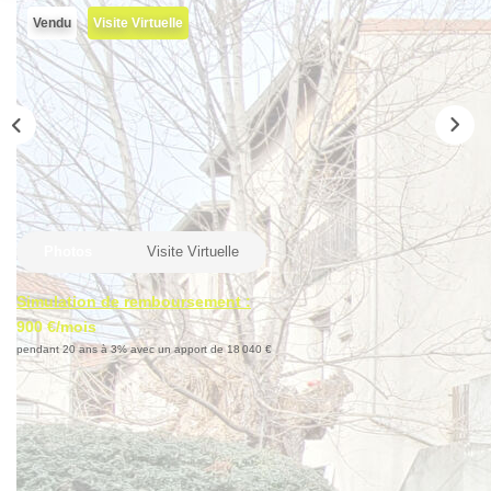
Locaux Professionnels
Vendu
Visite Virtuelle
Maisons
Dossier De Candidature
ESTIMER
MON COMPTE
Photos
Visite Virtuelle
NOTRE AGENCE
Simulation de remboursement :
900 €/mois
Notre Histoire
pendant 20 ans à 3% avec un apport de 18 040 €
Nos Services
Description
Newsletters
Nous Rejoindre
Réf : 4508
Située au coeur de Vals-près-le-Puy, à proximité immédiate