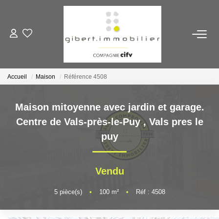
ACHETER
Maisons
Accueil
Maison
Référence 4508
Appartements
Locaux Professionnels
Maison mitoyenne avec jardin et garage.
Parkings
Centre de Vals-près-le-Puy
,
Vals pres le
Immeubles
puy
Terrains
Vendu
LOUER
5
pièce(s)
•
100
m²
•
Réf : 4508
Appartements