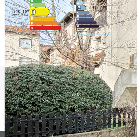
Montant estimé des dépenses annuelles d'énergie pour un
usage standard entre 2240€ et 3090€. indexées aux années
2021,2022 et 2023 (abonnement compris).
Imprimer
Partager
Calculer mon budget
Ce bien est soumis à un diagnostic ERP (État
des Risques et Pollutions). Pour en savoir plus,
rendez-vous sur
https://www.georisques.gouv.fr/