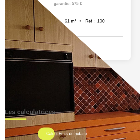
garantie: 575 €
61
m²
Réf :
100
3
pièce(s)
Les calculatrices
Calcul Frais de notaire