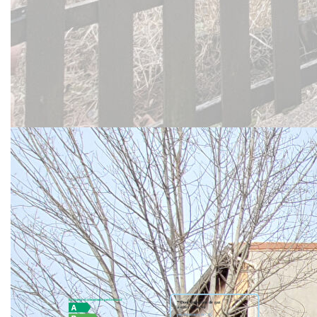
À découvrir sans tarder !
« Consultez l'ensemble de nos biens disponibles sur notre
site internet : www.gibert-immobilier.fr. »
"Gibert Immobilier, votre agence immobilière au Puy-en-
Velay depuis plus de 50 ans, vous accompagne dans tous
vos projets de location, gestion locative, transaction, vente,
assurance, estimation de biens et syndic de copropriété sur
Le Puy et ses alentours."
** €180 400
honoraires inclus
|
|
€170 000
hors honoraires
Honoraires : 6.12%
TTC à la charge de l'acquéreur
Nos honoraires
Nous contacter
Diagnostics énergétiques