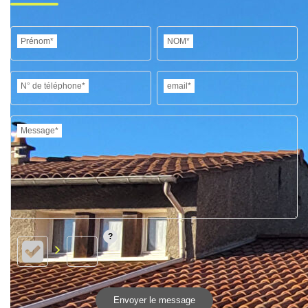
Prénom*
NOM*
N° de téléphone*
email*
Message*
Envoyer le message