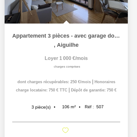
Appartement 3 pièces - avec garage double et cave à 10 min...
,
Aiguilhe
Loyer 1 000 €/mois
charges comprises
|
dont charges récupérables: 250 €/mois
Honoraires
|
charge locataire: 750 € TTC
Dépôt de garantie: 750 €
106
m²
Réf :
507
3
pièce(s)