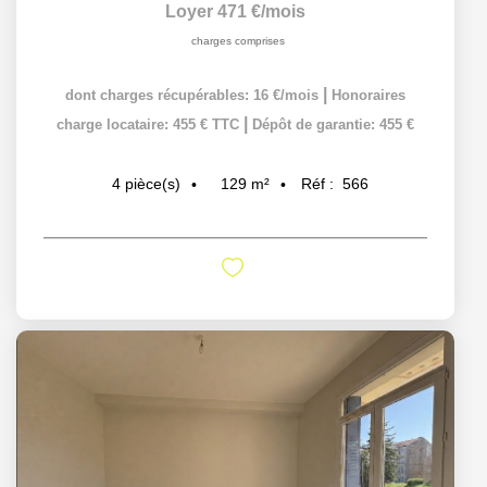
Loyer 471 €/mois
charges comprises
|
dont charges récupérables: 16 €/mois
Honoraires
|
charge locataire: 455 € TTC
Dépôt de garantie: 455 €
129
m²
Réf :
566
4
pièce(s)