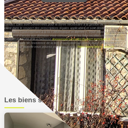
« Les informations recueillies sur ce formulaire sont enregistrées dans un fichier
informatisé par GIBERT IMMOBILIER Le Puy-en-Velay pour gérer votre demande de
contact. Elles sont conservées pour la durée nécessaire à la gestion de la relation
client dans le respect des prescriptions légales applicables et sont destinées à nos
conseillers Conformément à la loi « informatique et libertés », vous pouvez exercer
votre droit d'accès aux données vous concernant et les faire rectifier en contactant
GIBERT IMMOBILIER à l'adresse
donneespersonnelles@gibert-immobilier.fr
. Nous
vous informons de l'existence de la liste d'opposition au démarchage téléphonique «
Bloctel », sur laquelle vous pouvez vous inscrire ici :
https://www.bloctel.gouv.fr/
»
Les biens similaires