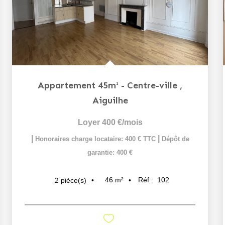
Appartement 45m² - Centre-ville
,
Aiguilhe
Loyer 400 €/mois
|
|
Honoraires charge locataire: 400 € TTC
Dépôt de
garantie: 400 €
46
m²
Réf :
102
2
pièce(s)