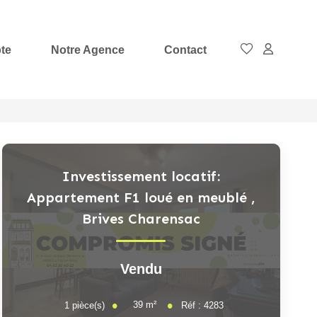
te
Notre Agence
Contact
Investissement locatif:
Appartement F1 loué en meublé
,
Brives Charensac
Vendu
39
m²
1
pièce(s)
Réf :
4283