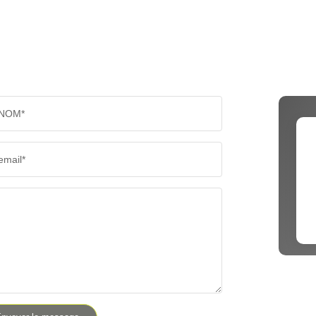
NOM*
email*