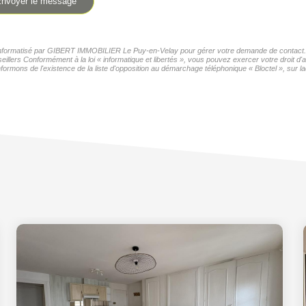
nvoyer le message
er informatisé par GIBERT IMMOBILIER Le Puy-en-Velay pour gérer votre demande de contact. El
seillers Conformément à la loi « informatique et libertés », vous pouvez exercer votre droit 
formons de l'existence de la liste d'opposition au démarchage téléphonique « Bloctel », sur la