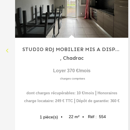
STUDIO RDJ MOBILIER MIS A DISPOSITION
,
Chadrac
Loyer 370 €/mois
charges comprises
|
dont charges récupérables: 10 €/mois
Honoraires
|
charge locataire: 249 € TTC
Dépôt de garantie: 360 €
22
m²
Réf :
554
1
pièce(s)