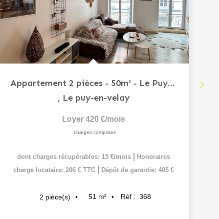
Appartement 2 pièces - 50m² - Le Puy-en-Velay
,
Le puy-en-velay
Loyer 420 €/mois
charges comprises
|
dont charges récupérables: 15 €/mois
Honoraires
|
charge locataire: 206 € TTC
Dépôt de garantie: 405 €
51
m²
Réf :
368
2
pièce(s)