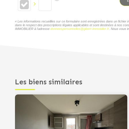
E
« Les informations recueillies sur ce formulaire sont enregistrées dans un fichi
dans le respect des prescriptions légales applicables et sont destinées à nos con
IMMOBILIER à l'adresse
donneespersonnelles@gibert-immobilier.fr
. Nous vous in
Les biens similaires