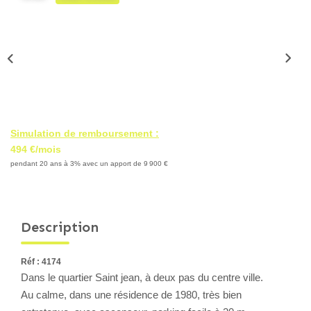
Locaux Professionnels
Maisons
Dossier De Candidature
ESTIMER
Simulation de remboursement :
MON COMPTE
494 €/mois
pendant 20 ans à 3% avec un apport de 9 900 €
NOTRE AGENCE
Description
Notre Histoire
Nos Services
Réf : 4174
Newsletters
Dans le quartier Saint jean, à deux pas du centre ville.
Nous Rejoindre
Au calme, dans une résidence de 1980, très bien