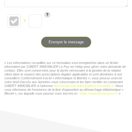
Envoyer le message
« Les informations recueillies sur ce formulaire sont enregistrées dans un fichier
informatisé par GIBERT IMMOBILIER Le Puy-en-Velay pour gérer votre demande de
contact. Elles sont conservées pour la durée nécessaire à la gestion de la relation
client dans le respect des prescriptions légales applicables et sont destinées à nos
conseillers Conformément à la loi « informatique et libertés », vous pouvez exercer
votre droit d'accès aux données vous concernant et les faire rectifier en contactant
GIBERT IMMOBILIER à l'adresse
donneespersonnelles@gibert-immobilier.fr
. Nous
vous informons de l'existence de la liste d'opposition au démarchage téléphonique «
Bloctel », sur laquelle vous pouvez vous inscrire ici :
https://www.bloctel.gouv.fr/
»