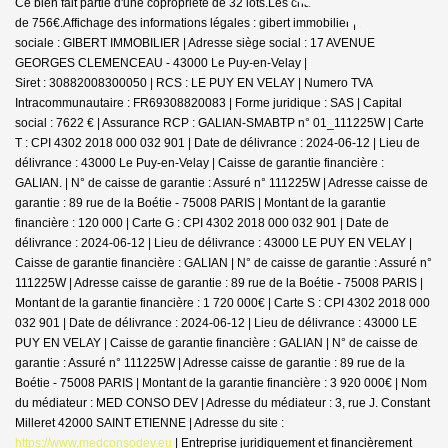
Ce bien fait partie d'une copropriété de 32 lots.Les charges annuelles sont
de 756€.
Affichage des informations légales : gibert immobilier | Raison
sociale : GIBERT IMMOBILIER | Adresse siège social : 17 AVENUE
GEORGES CLEMENCEAU - 43000 Le Puy-en-Velay |
Siret : 30882008300050 | RCS : LE PUY EN VELAY | Numero TVA
Intracommunautaire : FR69308820083 | Forme juridique : SAS | Capital
social : 7622 € | Assurance RCP : GALIAN-SMABTP n° 01_111225W |
Carte
T : CPI 4302 2018 000 032 901 | Date de délivrance : 2024-06-12 | Lieu de
délivrance : 43000 Le Puy-en-Velay | Caisse de garantie financière :
GALIAN. | N° de caisse de garantie : Assuré n° 111225W | Adresse caisse de
garantie : 89 rue de la Boétie - 75008 PARIS | Montant de la garantie
financière : 120 000 | Carte G : CPI 4302 2018 000 032 901 | Date de
délivrance : 2024-06-12 | Lieu de délivrance : 43000 LE PUY EN VELAY |
Caisse de garantie financière : GALIAN | N° de caisse de garantie : Assuré n°
111225W | Adresse caisse de garantie : 89 rue de la Boétie - 75008 PARIS |
Montant de la garantie financière : 1 720 000€ | Carte S : CPI 4302 2018 000
032 901 | Date de délivrance : 2024-06-12 | Lieu de délivrance : 43000 LE
PUY EN VELAY | Caisse de garantie financière : GALIAN | N° de caisse de
garantie : Assuré n° 111225W | Adresse caisse de garantie : 89 rue de la
Boétie - 75008 PARIS | Montant de la garantie financière : 3 920 000€ | Nom
du médiateur : MED CONSO DEV | Adresse du médiateur : 3, rue J. Constant
Milleret 42000 SAINT ETIENNE | Adresse du site :
https://www.medconsodev.eu
|
Entreprise juridiquement et financièrement