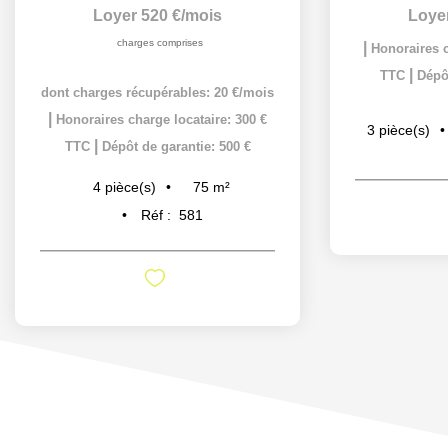
Loyer 520 €/mois
Loye
charges comprises
|
Honoraires c
|
TTC
Dépôt
dont charges récupérables: 20 €/mois
|
Honoraires charge locataire: 300 €
3
pièce(s)
|
TTC
Dépôt de garantie: 500 €
75
m²
4
pièce(s)
Réf :
581