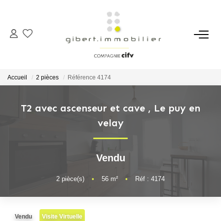
ACHETER
Maisons
Accueil
2 pièces
Référence 4174
Appartements
Locaux Professionnels
T2 avec ascenseur et cave
,
Le puy en
velay
Parkings
Immeubles
Terrains
Vendu
2
pièce(s)
•
56
m²
•
Réf : 4174
LOUER
Appartements
Vendu
Visite Virtuelle