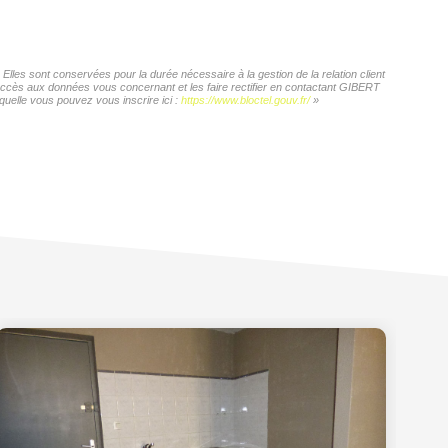
les sont conservées pour la durée nécessaire à la gestion de la relation client
d'accès aux données vous concernant et les faire rectifier en contactant GIBERT
quelle vous pouvez vous inscrire ici :
https://www.bloctel.gouv.fr/
»