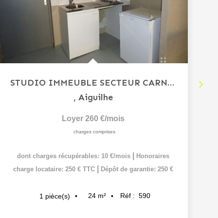
STUDIO IMMEUBLE SECTEUR CARNOT
,
Aiguilhe
Loyer 260 €/mois
charges comprises
|
dont charges récupérables: 10 €/mois
Honoraires
|
charge locataire: 250 € TTC
Dépôt de garantie: 250 €
24
m²
Réf :
590
1
pièce(s)