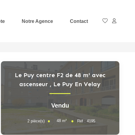
te
Notre Agence
Contact
Le Puy centre F2 de 48 m² avec
ascenseur
,
Le Puy En Velay
Vendu
48
m²
2
pièce(s)
Réf :
4195