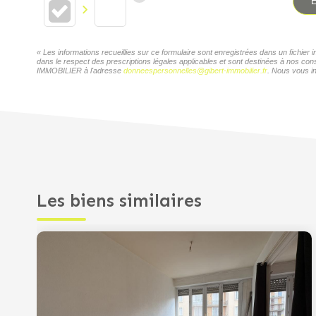
E
« Les informations recueillies sur ce formulaire sont enregistrées dans un fichi
dans le respect des prescriptions légales applicables et sont destinées à nos con
IMMOBILIER à l'adresse
donneespersonnelles@gibert-immobilier.fr
. Nous vous in
Les biens similaires