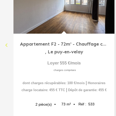
Appartement F2 - 72m² - Chauffage compris dans les charges...
,
Le puy-en-velay
Loyer 555 €/mois
charges comprises
|
dont charges récupérables: 100 €/mois
Honoraires
|
charge locataire: 455 € TTC
Dépôt de garantie: 455 €
73
m²
Réf :
533
2
pièce(s)