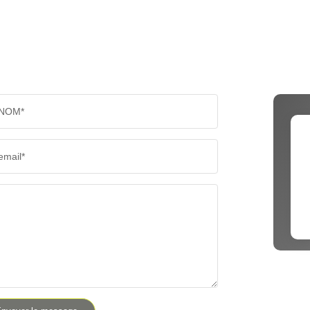
NOM*
email*