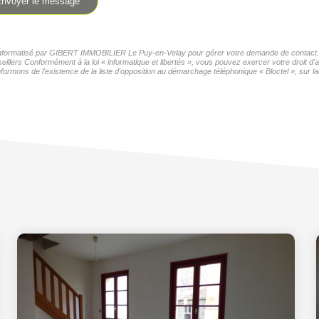
nvoyer le message
er informatisé par GIBERT IMMOBILIER Le Puy-en-Velay pour gérer votre demande de contact. El
seillers Conformément à la loi « informatique et libertés », vous pouvez exercer votre droit 
formons de l'existence de la liste d'opposition au démarchage téléphonique « Bloctel », sur la