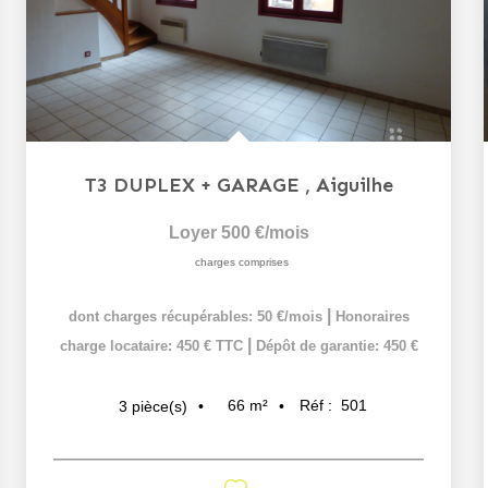
T3 DUPLEX + GARAGE
,
Aiguilhe
Loyer 500 €/mois
charges comprises
|
dont charges récupérables: 50 €/mois
Honoraires
|
charge locataire: 450 € TTC
Dépôt de garantie: 450 €
66
m²
Réf :
501
3
pièce(s)