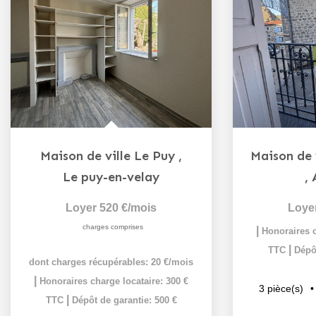
Maison de ville Le Puy
,
Le puy-en-velay
,
Loyer 520 €/mois
Loye
charges comprises
|
Honoraires c
|
TTC
Dépôt
dont charges récupérables: 20 €/mois
|
Honoraires charge locataire: 300 €
3
pièce(s)
|
TTC
Dépôt de garantie: 500 €