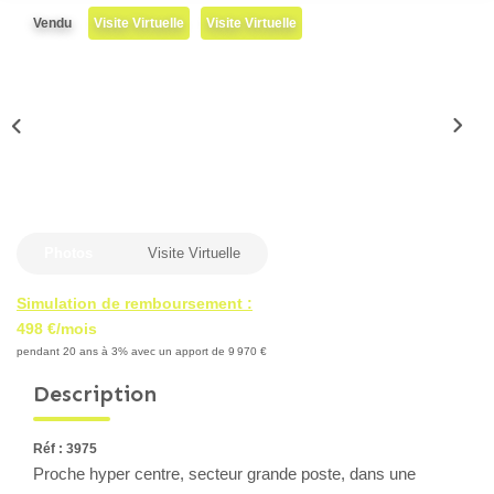
Locaux Professionnels
Vendu
Visite Virtuelle
Visite Virtuelle
Maisons
Dossier De Candidature
ESTIMER
MON COMPTE
Photos
Visite Virtuelle
NOTRE AGENCE
Simulation de remboursement :
498 €/mois
pendant 20 ans à 3% avec un apport de 9 970 €
Notre Histoire
Description
Nos Services
Newsletters
Réf : 3975
Nous Rejoindre
Proche hyper centre, secteur grande poste, dans une