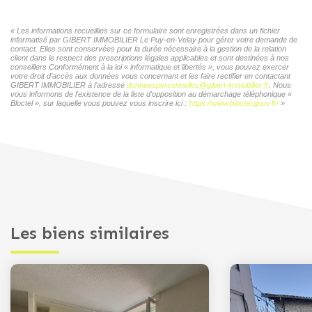
« Les informations recueillies sur ce formulaire sont enregistrées dans un fichier
informatisé par GIBERT IMMOBILIER Le Puy-en-Velay pour gérer votre demande de
contact. Elles sont conservées pour la durée nécessaire à la gestion de la relation
client dans le respect des prescriptions légales applicables et sont destinées à nos
conseillers Conformément à la loi « informatique et libertés », vous pouvez exercer
votre droit d'accès aux données vous concernant et les faire rectifier en contactant
GIBERT IMMOBILIER à l'adresse
donneespersonnelles@gibert-immobilier.fr
. Nous
vous informons de l'existence de la liste d'opposition au démarchage téléphonique «
Bloctel », sur laquelle vous pouvez vous inscrire ici :
https://www.bloctel.gouv.fr/
»
Les biens similaires