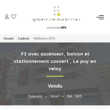
ACHETER
Maisons
Accueil
3 pièces
Référence 3975
Appartements
Locaux Professionnels
F3 avec ascenseur, balcon et
stationnement couvert
,
Le puy en
Parkings
velay
Immeubles
Terrains
Vendu
LOUER
3
pièce(s)
•
74
m²
•
Réf : 3975
Appartements