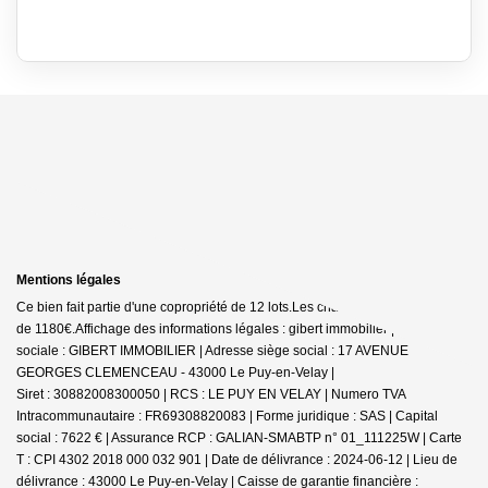
Mentions légales
Ce bien fait partie d'une copropriété de 12 lots.Les charges annuelles sont
de 1180€.
Affichage des informations légales : gibert immobilier | Raison
sociale : GIBERT IMMOBILIER | Adresse siège social : 17 AVENUE
GEORGES CLEMENCEAU - 43000 Le Puy-en-Velay |
Siret : 30882008300050 | RCS : LE PUY EN VELAY | Numero TVA
Intracommunautaire : FR69308820083 | Forme juridique : SAS | Capital
social : 7622 € | Assurance RCP : GALIAN-SMABTP n° 01_111225W |
Carte
T : CPI 4302 2018 000 032 901 | Date de délivrance : 2024-06-12 | Lieu de
délivrance : 43000 Le Puy-en-Velay | Caisse de garantie financière :