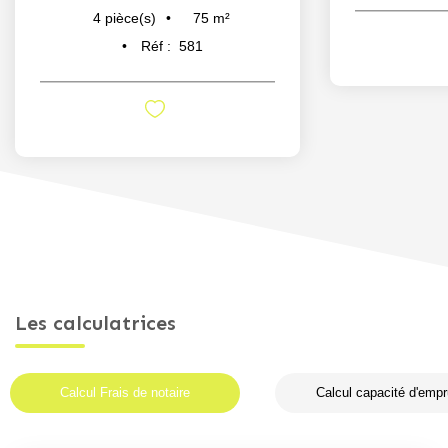
75
m²
4
pièce(s)
Réf :
581
Les calculatrices
Calcul Frais de notaire
Calcul capacité d'empr