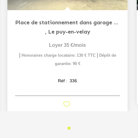
Place de stationnement dans garage sécurisé - Centre-ville -
,
Le puy-en-velay
Loyer 35 €/mois
|
|
Honoraires charge locataire: 130 € TTC
Dépôt de
garantie: 90 €
Réf :
336