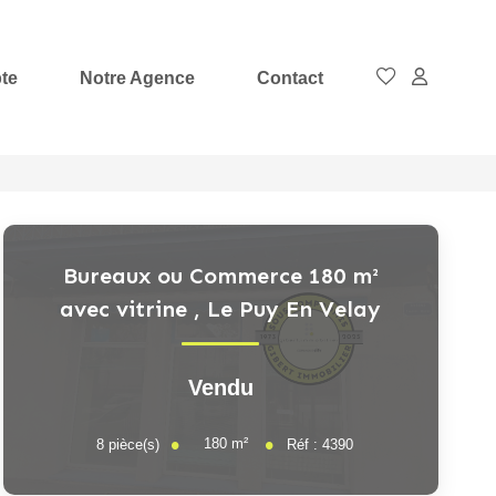
te
Notre Agence
Contact
Bureaux ou Commerce 180 m²
avec vitrine
,
Le Puy En Velay
Vendu
180
m²
8
pièce(s)
Réf :
4390