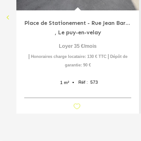
Place de Stationement - Rue Jean Barthélémy
,
Le puy-en-velay
Loyer 35 €/mois
|
|
Honoraires charge locataire: 130 € TTC
Dépôt de
garantie: 90 €
Réf :
573
1
m²