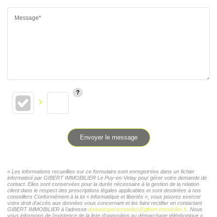
Message*
Envoyer le message
« Les informations recueillies sur ce formulaire sont enregistrées dans un fichier
informatisé par GIBERT IMMOBILIER Le Puy-en-Velay pour gérer votre demande de
contact. Elles sont conservées pour la durée nécessaire à la gestion de la relation
client dans le respect des prescriptions légales applicables et sont destinées à nos
conseillers Conformément à la loi « informatique et libertés », vous pouvez exercer
votre droit d'accès aux données vous concernant et les faire rectifier en contactant
GIBERT IMMOBILIER à l'adresse
donneespersonnelles@gibert-immobilier.fr
. Nous
vous informons de l'existence de la liste d'opposition au démarchage téléphonique «