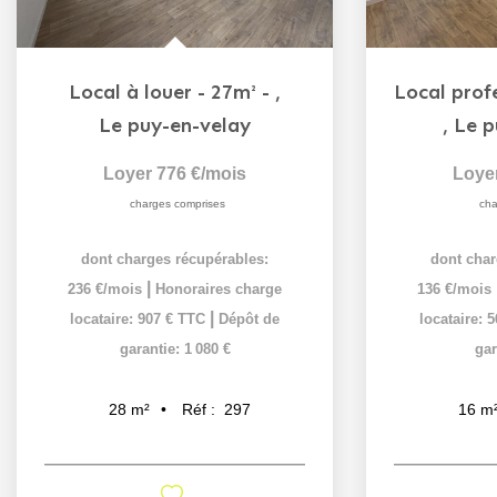
Local à louer - 27m² -
,
Le puy-en-velay
,
Le p
Loyer 776 €/mois
Loye
charges comprises
cha
dont charges récupérables:
dont char
|
236 €/mois
Honoraires charge
136 €/mois
|
locataire: 907 € TTC
Dépôt de
locataire: 
garantie: 1 080 €
gar
Réf :
297
28
m²
16
m