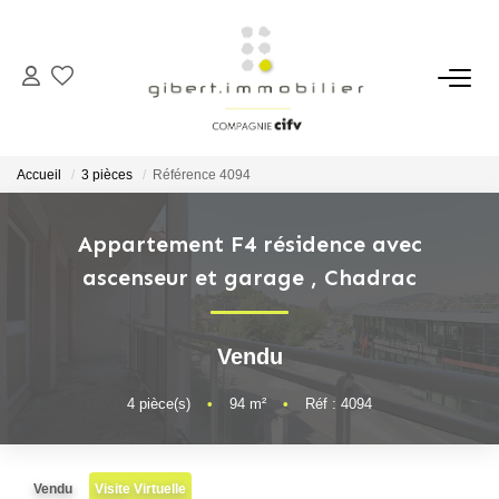
ACHETER
Maisons
Accueil
3 pièces
Référence 4094
Appartements
Locaux Professionnels
Appartement F4 résidence avec
ascenseur et garage
,
Chadrac
Parkings
Immeubles
Terrains
Vendu
4
pièce(s)
•
94
m²
•
Réf : 4094
LOUER
Appartements
Vendu
Visite Virtuelle