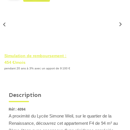
Locaux Professionnels
Maisons
Dossier De Candidature
ESTIMER
Simulation de remboursement :
MON COMPTE
454 €/mois
pendant 20 ans à 3% avec un apport de 9 100 €
NOTRE AGENCE
Description
Notre Histoire
Nos Services
Réf : 4094
Newsletters
A proximité du Lycée Simone Weil, sur le quartier de la
Nous Rejoindre
Renaissance, découvrez cet appartement F4 de 94 m² au