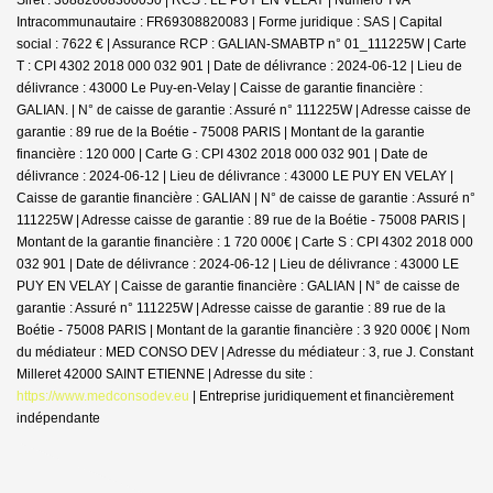
Intracommunautaire : FR69308820083 | Forme juridique : SAS | Capital
social : 7622 € | Assurance RCP : GALIAN-SMABTP n° 01_111225W |
Carte
T : CPI 4302 2018 000 032 901 | Date de délivrance : 2024-06-12 | Lieu de
délivrance : 43000 Le Puy-en-Velay | Caisse de garantie financière :
GALIAN. | N° de caisse de garantie : Assuré n° 111225W | Adresse caisse de
garantie : 89 rue de la Boétie - 75008 PARIS | Montant de la garantie
financière : 120 000 | Carte G : CPI 4302 2018 000 032 901 | Date de
délivrance : 2024-06-12 | Lieu de délivrance : 43000 LE PUY EN VELAY |
Caisse de garantie financière : GALIAN | N° de caisse de garantie : Assuré n°
111225W | Adresse caisse de garantie : 89 rue de la Boétie - 75008 PARIS |
Montant de la garantie financière : 1 720 000€ | Carte S : CPI 4302 2018 000
032 901 | Date de délivrance : 2024-06-12 | Lieu de délivrance : 43000 LE
PUY EN VELAY | Caisse de garantie financière : GALIAN | N° de caisse de
garantie : Assuré n° 111225W | Adresse caisse de garantie : 89 rue de la
Boétie - 75008 PARIS | Montant de la garantie financière : 3 920 000€ | Nom
du médiateur : MED CONSO DEV | Adresse du médiateur : 3, rue J. Constant
Milleret 42000 SAINT ETIENNE | Adresse du site :
https://www.medconsodev.eu
|
Entreprise juridiquement et financièrement
indépendante