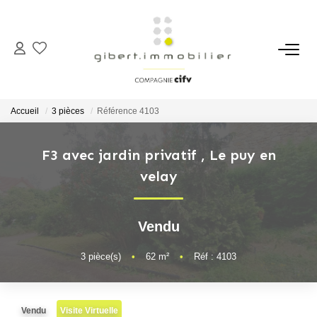
ACHETER
Maisons
Accueil
3 pièces
Référence 4103
Appartements
Locaux Professionnels
F3 avec jardin privatif
,
Le puy en
velay
Parkings
Immeubles
Terrains
Vendu
3
pièce(s)
•
62
m²
•
Réf : 4103
LOUER
Appartements
Vendu
Visite Virtuelle