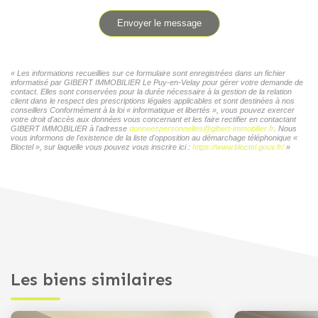
Envoyer le message
« Les informations recueillies sur ce formulaire sont enregistrées dans un fichier
informatisé par GIBERT IMMOBILIER Le Puy-en-Velay pour gérer votre demande de
contact. Elles sont conservées pour la durée nécessaire à la gestion de la relation
client dans le respect des prescriptions légales applicables et sont destinées à nos
conseillers Conformément à la loi « informatique et libertés », vous pouvez exercer
votre droit d'accès aux données vous concernant et les faire rectifier en contactant
GIBERT IMMOBILIER à l'adresse
donneespersonnelles@gibert-immobilier.fr
. Nous
vous informons de l'existence de la liste d'opposition au démarchage téléphonique «
Bloctel », sur laquelle vous pouvez vous inscrire ici :
https://www.bloctel.gouv.fr/
»
Les biens similaires