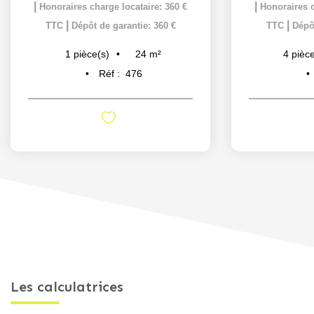
|
|
Honoraires charge locataire: 360 €
Honoraires c
|
|
TTC
Dépôt de garantie: 360 €
TTC
Dépôt
24
m²
1
pièce(s)
4
pièce
Réf :
476
Les calculatrices