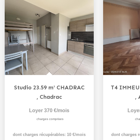
Studio 23.59 m² CHADRAC
,
Chadrac
,
Loyer 370 €/mois
Loye
charges comprises
cha
dont charges récupérables: 10 €/mois
dont charges r