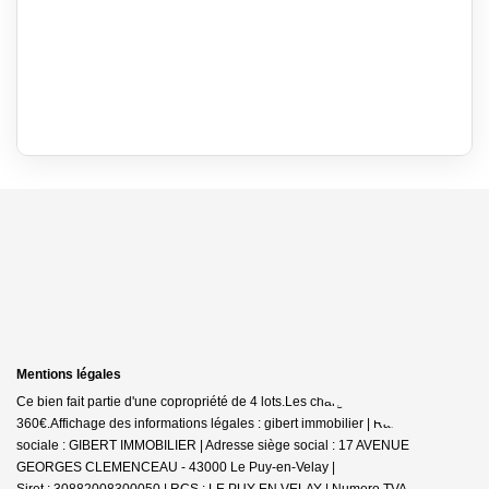
Mentions légales
Ce bien fait partie d'une copropriété de 4 lots.Les charges annuelles sont de
360€.
Affichage des informations légales : gibert immobilier | Raison
sociale : GIBERT IMMOBILIER | Adresse siège social : 17 AVENUE
GEORGES CLEMENCEAU - 43000 Le Puy-en-Velay |
Siret : 30882008300050 | RCS : LE PUY EN VELAY | Numero TVA