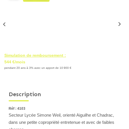
Locaux Professionnels
Maisons
Dossier De Candidature
ESTIMER
Simulation de remboursement :
MON COMPTE
544 €/mois
pendant 20 ans à 3% avec un apport de 10 900 €
NOTRE AGENCE
Description
Notre Histoire
Nos Services
Réf : 4103
Newsletters
Secteur Lycée Simone Weil, orienté Aiguilhe et Chadrac,
Nous Rejoindre
dans une petite copropriété entretenue et avec de faibles