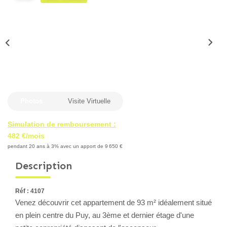
Locaux Professionnels
Maisons
Dossier De Candidature
ESTIMER
Photos
Visite Virtuelle
MON COMPTE
Simulation de remboursement :
482 €/mois
NOTRE AGENCE
pendant 20 ans à 3% avec un apport de 9 650 €
Description
Notre Histoire
Nos Services
Réf : 4107
Newsletters
Venez découvrir cet appartement de 93 m² idéalement situé
Nous Rejoindre
en plein centre du Puy, au 3ème et dernier étage d'une