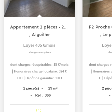
Appartement 2 pièces - 29m² - Centre-ville
,
Aiguilhe
,
Le p
Loyer 405 €/mois
Loye
charges comprises
cha
dont charges récupérables: 15 €/mois
dont charges r
|
|
Honoraires charge locataire: 324 €
Honoraires c
|
|
TTC
Dépôt de garantie: 390 €
TTC
Dépôt
29
m²
2
pièce(s)
2
pièc
Réf :
366