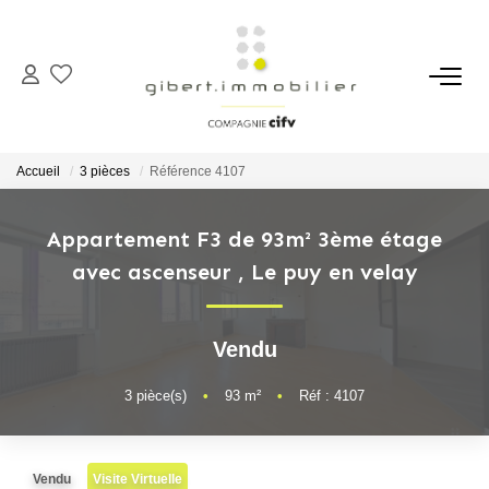
ACHETER
Maisons
Accueil
3 pièces
Référence 4107
Appartements
Locaux Professionnels
Appartement F3 de 93m² 3ème étage
avec ascenseur
,
Le puy en velay
Parkings
Immeubles
Terrains
Vendu
3
pièce(s)
•
93
m²
•
Réf : 4107
LOUER
Appartements
Vendu
Visite Virtuelle