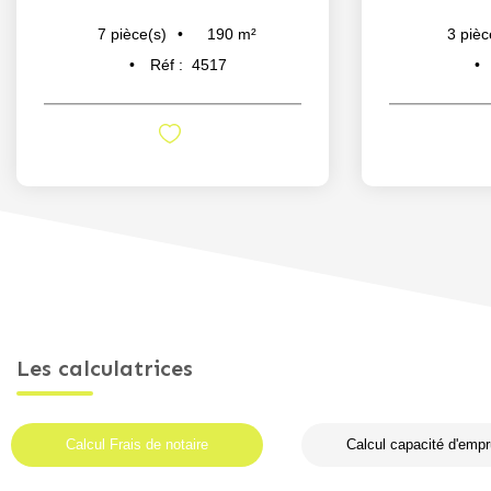
190
m²
7
pièce(s)
3
pièc
Réf :
4517
Les calculatrices
Calcul Frais de notaire
Calcul capacité d'empr