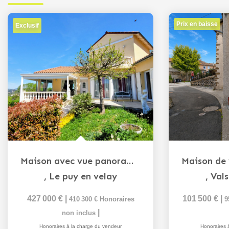
Prix en baisse
Exclusif
Maison avec vue panoramique Le Puy-en-Velay
,
Le puy en velay
,
Vals
427 000 €
|
101 500 €
|
410 300 €
Honoraires
9
|
non inclus
Honoraires à la charge du vendeur
Honoraires 