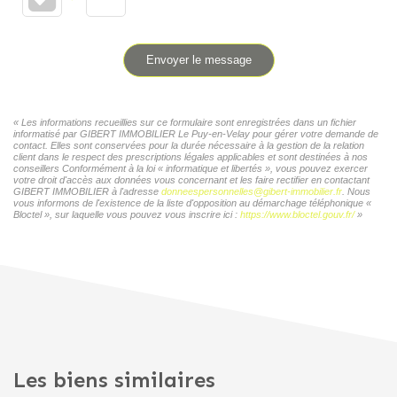
Envoyer le message
« Les informations recueillies sur ce formulaire sont enregistrées dans un fichier
informatisé par GIBERT IMMOBILIER Le Puy-en-Velay pour gérer votre demande de
contact. Elles sont conservées pour la durée nécessaire à la gestion de la relation
client dans le respect des prescriptions légales applicables et sont destinées à nos
conseillers Conformément à la loi « informatique et libertés », vous pouvez exercer
votre droit d'accès aux données vous concernant et les faire rectifier en contactant
GIBERT IMMOBILIER à l'adresse
donneespersonnelles@gibert-immobilier.fr
. Nous
vous informons de l'existence de la liste d'opposition au démarchage téléphonique «
Bloctel », sur laquelle vous pouvez vous inscrire ici :
https://www.bloctel.gouv.fr/
»
Les biens similaires