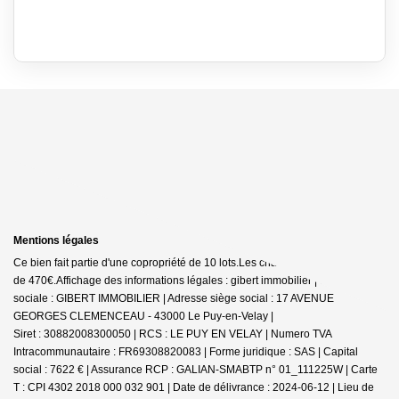
Mentions légales
Ce bien fait partie d'une copropriété de 10 lots.Les charges annuelles sont
de 470€.
Affichage des informations légales : gibert immobilier | Raison
sociale : GIBERT IMMOBILIER | Adresse siège social : 17 AVENUE
GEORGES CLEMENCEAU - 43000 Le Puy-en-Velay |
Siret : 30882008300050 | RCS : LE PUY EN VELAY | Numero TVA
Intracommunautaire : FR69308820083 | Forme juridique : SAS | Capital
social : 7622 € | Assurance RCP : GALIAN-SMABTP n° 01_111225W |
Carte
T : CPI 4302 2018 000 032 901 | Date de délivrance : 2024-06-12 | Lieu de