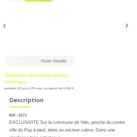
Locaux Professionnels
Maisons
Dossier De Candidature
ESTIMER
Photos
Visite Virtuelle
MON COMPTE
Simulation de remboursement :
324 €/mois
NOTRE AGENCE
pendant 20 ans à 3% avec un apport de 6 490 €
Description
Notre Histoire
Nos Services
Réf : 4272
Newsletters
EXCLUSIVITE Sur la commune de Vals, proche du centre
Nous Rejoindre
ville du Puy à pied, dans un secteur calme. Dans une