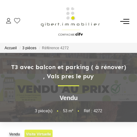
ACHETER
Maisons
Accueil
3 pièces
Référence 4272
Appartements
Locaux Professionnels
T3 avec balcon et parking ( à rénover)
,
Vals pres le puy
Parkings
Immeubles
Terrains
Vendu
3
pièce(s)
•
53
m²
•
Réf : 4272
LOUER
Appartements
Vendu
Visite Virtuelle