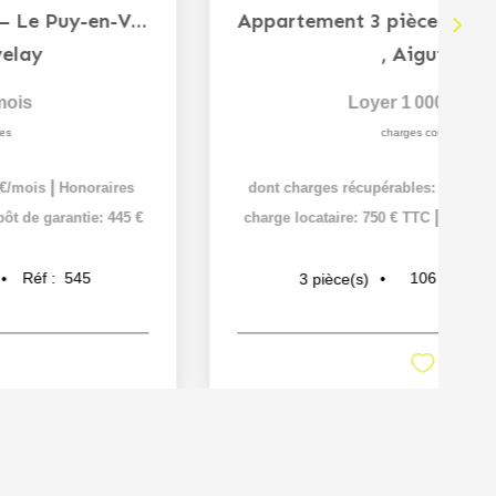
Appartement 3 pièces - 60m² - Secteur Carnot
,
Aiguilhe
Loyer 575 €/mois
|
|
Honoraires charge locataire: 345 € TTC
Dépôt de
garantie: 575 €
61
m²
Réf :
100
3
pièce(s)