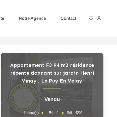
te
Notre Agence
Contact
Appartement F3 94 m2 résidence
récente donnant sur jardin Henri
Vinay
,
Le Puy En Velay
Vendu
94
m²
3
pièce(s)
Réf :
4292