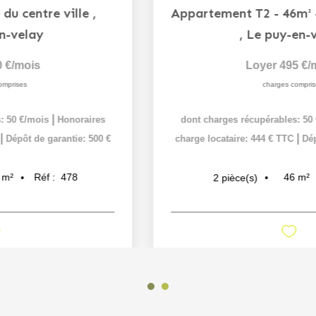
Appartement 3 pièces - avec garage double et cave à 10 min...
,
Aiguilhe
Loyer 1 000 €/mois
charges comprises
|
dont charges récupérables: 250 €/mois
Honoraires
|
charge locataire: 750 € TTC
Dépôt de garantie: 750 €
106
m²
Réf :
507
3
pièce(s)