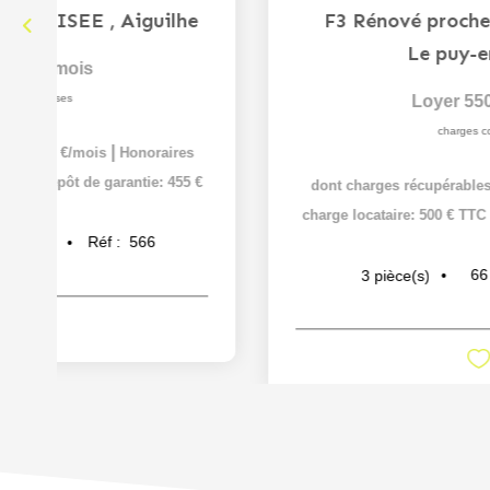
Appartement T2 - 46m² – Le Puy-en-Velay
,
Le puy-en-velay
Loyer 495 €/mois
charges comprises
|
dont charges récupérables: 50 €/mois
Honoraires
|
charge locataire: 444 € TTC
Dépôt de garantie: 445 €
46
m²
Réf :
545
2
pièce(s)