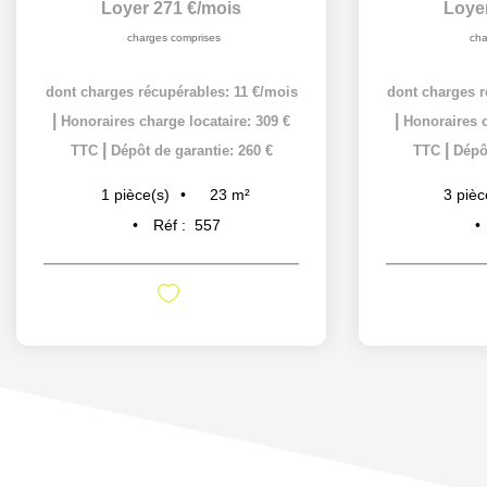
Loyer 271 €/mois
Loye
charges comprises
cha
dont charges récupérables: 11 €/mois
dont charges r
|
|
Honoraires charge locataire: 309 €
Honoraires c
|
|
TTC
Dépôt de garantie: 260 €
TTC
Dépôt
23
m²
1
pièce(s)
3
pièc
Réf :
557