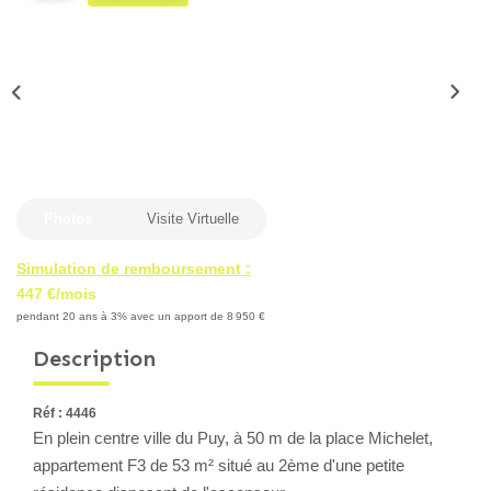
Locaux Professionnels
Maisons
Dossier De Candidature
ESTIMER
Photos
Visite Virtuelle
MON COMPTE
Simulation de remboursement :
447 €/mois
NOTRE AGENCE
pendant 20 ans à 3% avec un apport de 8 950 €
Description
Notre Histoire
Nos Services
Réf : 4446
Newsletters
En plein centre ville du Puy, à 50 m de la place Michelet,
Nous Rejoindre
appartement F3 de 53 m² situé au 2ème d'une petite