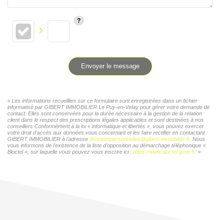
Envoyer le message
« Les informations recueillies sur ce formulaire sont enregistrées dans un fichier
informatisé par GIBERT IMMOBILIER Le Puy-en-Velay pour gérer votre demande de
contact. Elles sont conservées pour la durée nécessaire à la gestion de la relation
client dans le respect des prescriptions légales applicables et sont destinées à nos
conseillers Conformément à la loi « informatique et libertés », vous pouvez exercer
votre droit d'accès aux données vous concernant et les faire rectifier en contactant
GIBERT IMMOBILIER à l'adresse
donneespersonnelles@gibert-immobilier.fr
. Nous
vous informons de l'existence de la liste d'opposition au démarchage téléphonique «
Bloctel », sur laquelle vous pouvez vous inscrire ici :
https://www.bloctel.gouv.fr/
»