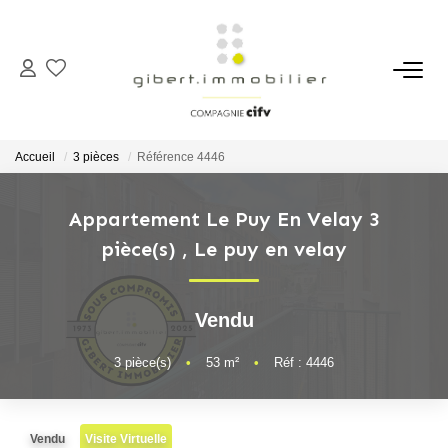
ACHETER
Maisons
Accueil
3 pièces
Référence 4446
Appartements
Locaux Professionnels
Appartement Le Puy En Velay 3
pièce(s)
,
Le puy en velay
Parkings
Immeubles
Terrains
Vendu
3
pièce(s)
•
53
m²
•
Réf : 4446
LOUER
Appartements
Vendu
Visite Virtuelle