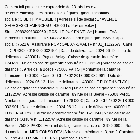
Ce bien fait partie d'une copropriété de 23 lots.Les charges annuelles sont
de 680€.
Affichage des informations légales : gibert immobilier | Raison
sociale : GIBERT IMMOBILIER | Adresse siège social : 17 AVENUE
GEORGES CLEMENCEAU - 43000 Le Puy-en-Velay |
Siret : 30882008300050 | RCS : LE PUY EN VELAY | Numero TVA
Intracommunautaire : FR69308820083 | Forme juridique : SAS | Capital
social : 7622 € | Assurance RCP : GALIAN-SMABTP n° 01_111225W |
Carte
T : CPI 4302 2018 000 032 901 | Date de délivrance : 2024-06-12 | Lieu de
délivrance : 43000 Le Puy-en-Velay | Caisse de garantie financière :
GALIAN. | N° de caisse de garantie : Assuré n° 111225W | Adresse caisse de
garantie : 89 rue de la Boétie - 75008 PARIS | Montant de la garantie
financière : 120 000 | Carte G : CPI 4302 2018 000 032 901 | Date de
délivrance : 2024-06-12 | Lieu de délivrance : 43000 LE PUY EN VELAY |
Caisse de garantie financière : GALIAN | N° de caisse de garantie : Assuré n°
111225W | Adresse caisse de garantie : 89 rue de la Boétie - 75008 PARIS |
Montant de la garantie financière : 1 720 000€ | Carte S : CPI 4302 2018 000
032 901 | Date de délivrance : 2024-06-12 | Lieu de délivrance : 43000 LE
PUY EN VELAY | Caisse de garantie financière : GALIAN | N° de caisse de
garantie : Assuré n° 111225W | Adresse caisse de garantie : 89 rue de la
Boétie - 75008 PARIS | Montant de la garantie financière : 3 920 000€ | Nom
du médiateur : MED CONSO DEV | Adresse du médiateur : 3, rue J. Constant
Milleret 42000 SAINT ETIENNE | Adresse du site :