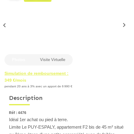
Locaux Professionnels
Maisons
Dossier De Candidature
ESTIMER
Photos
Visite Virtuelle
MON COMPTE
Simulation de remboursement :
349 €/mois
NOTRE AGENCE
pendant 20 ans à 3% avec un apport de 6 990 €
Description
Notre Histoire
Nos Services
Réf : 4476
Newsletters
Idéal 1er achat ou pied à terre.
Nous Rejoindre
Limite Le PUY-ESPALY, appartement F2 bis de 45 m² situé