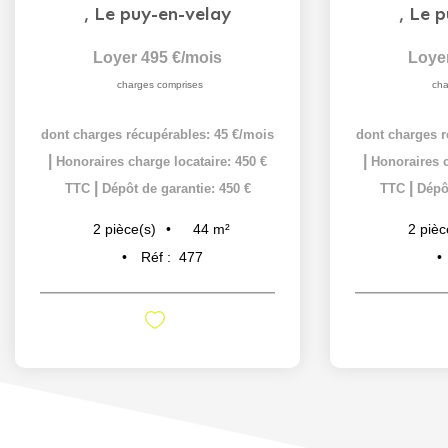
,
Le puy-en-velay
,
Le p
Loyer 495 €/mois
Loye
charges comprises
cha
dont charges récupérables: 45 €/mois
dont charges r
|
|
Honoraires charge locataire: 450 €
Honoraires c
|
|
TTC
Dépôt de garantie: 450 €
TTC
Dépôt
44
m²
2
pièce(s)
2
pièc
Réf :
477