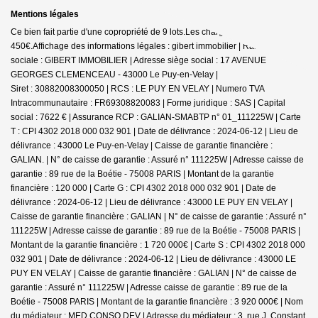
Mentions légales
Ce bien fait partie d'une copropriété de 9 lots.Les charges annuelles sont de
450€.
Affichage des informations légales : gibert immobilier | Raison
sociale : GIBERT IMMOBILIER | Adresse siège social : 17 AVENUE
GEORGES CLEMENCEAU - 43000 Le Puy-en-Velay |
Siret : 30882008300050 | RCS : LE PUY EN VELAY | Numero TVA
Intracommunautaire : FR69308820083 | Forme juridique : SAS | Capital
social : 7622 € | Assurance RCP : GALIAN-SMABTP n° 01_111225W |
Carte
T : CPI 4302 2018 000 032 901 | Date de délivrance : 2024-06-12 | Lieu de
délivrance : 43000 Le Puy-en-Velay | Caisse de garantie financière :
GALIAN. | N° de caisse de garantie : Assuré n° 111225W | Adresse caisse de
garantie : 89 rue de la Boétie - 75008 PARIS | Montant de la garantie
financière : 120 000 | Carte G : CPI 4302 2018 000 032 901 | Date de
délivrance : 2024-06-12 | Lieu de délivrance : 43000 LE PUY EN VELAY |
Caisse de garantie financière : GALIAN | N° de caisse de garantie : Assuré n°
111225W | Adresse caisse de garantie : 89 rue de la Boétie - 75008 PARIS |
Montant de la garantie financière : 1 720 000€ | Carte S : CPI 4302 2018 000
032 901 | Date de délivrance : 2024-06-12 | Lieu de délivrance : 43000 LE
PUY EN VELAY | Caisse de garantie financière : GALIAN | N° de caisse de
garantie : Assuré n° 111225W | Adresse caisse de garantie : 89 rue de la
Boétie - 75008 PARIS | Montant de la garantie financière : 3 920 000€ | Nom
du médiateur : MED CONSO DEV | Adresse du médiateur : 3, rue J. Constant