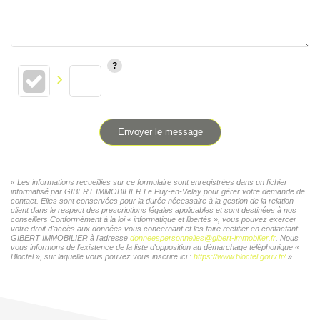
Envoyer le message
« Les informations recueillies sur ce formulaire sont enregistrées dans un fichier
informatisé par GIBERT IMMOBILIER Le Puy-en-Velay pour gérer votre demande de
contact. Elles sont conservées pour la durée nécessaire à la gestion de la relation
client dans le respect des prescriptions légales applicables et sont destinées à nos
conseillers Conformément à la loi « informatique et libertés », vous pouvez exercer
votre droit d'accès aux données vous concernant et les faire rectifier en contactant
GIBERT IMMOBILIER à l'adresse
donneespersonnelles@gibert-immobilier.fr
. Nous
vous informons de l'existence de la liste d'opposition au démarchage téléphonique «
Bloctel », sur laquelle vous pouvez vous inscrire ici :
https://www.bloctel.gouv.fr/
»