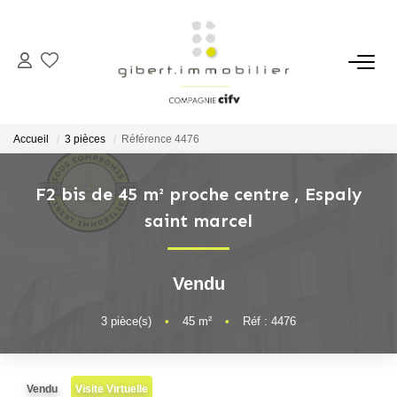
ACHETER
Maisons
Accueil
3 pièces
Référence 4476
Appartements
Locaux Professionnels
F2 bis de 45 m² proche centre
,
Espaly
saint marcel
Parkings
Immeubles
Terrains
Vendu
3
pièce(s)
•
45
m²
•
Réf : 4476
LOUER
Appartements
Vendu
Visite Virtuelle