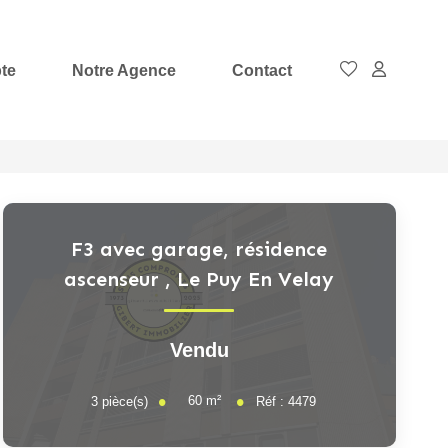
te
Notre Agence
Contact
F3 avec garage, résidence
ascenseur
,
Le Puy En Velay
Vendu
60
m²
3
pièce(s)
Réf :
4479