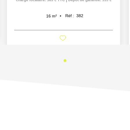
Réf :
382
16
m²