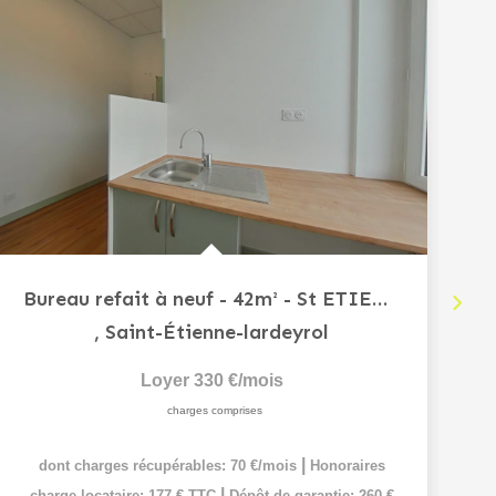
Bureau refait à neuf - 42m² - St ETIENNE LARDEYROL
,
Saint-Étienne-lardeyrol
Loyer 330 €/mois
charges comprises
|
dont charges récupérables: 70 €/mois
Honoraires
|
charge locataire: 177 € TTC
Dépôt de garantie: 260 €