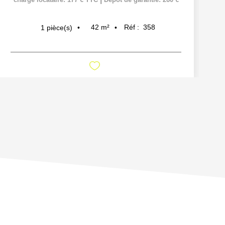
42
m²
Réf :
358
1
pièce(s)