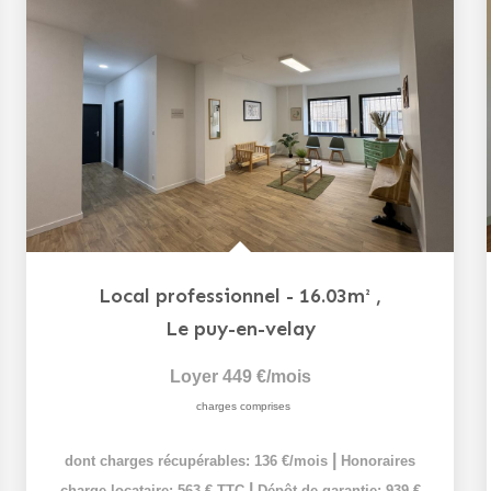
Local professionnel - 16.03m²
,
Le puy-en-velay
Loyer 449 €/mois
charges comprises
|
dont charges récupérables: 136 €/mois
Honoraires
|
charge locataire: 563 € TTC
Dépôt de garantie: 939 €