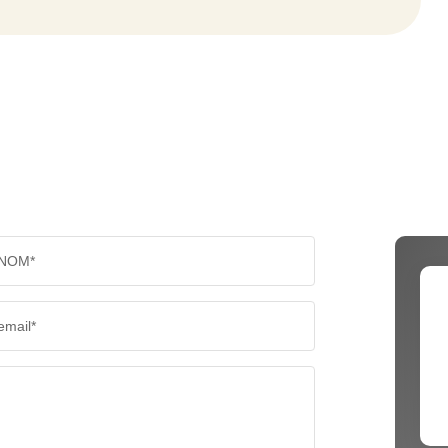
NOM*
email*