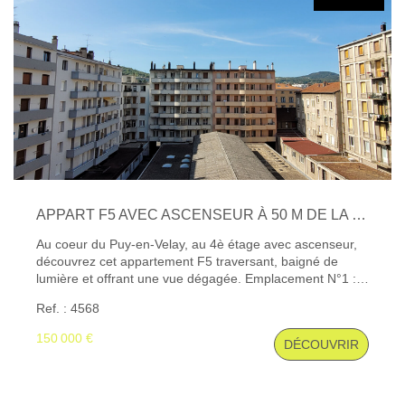
gaz. En annexes: une grande cave au sous-sol et un
garage (sans porte) de 15 m² à moins de 100 m de la
résidence.
APPART F5 AVEC ASCENSEUR À 50 M DE LA PLACE MICHELET
Au coeur du Puy-en-Velay, au 4è étage avec ascenseur,
découvrez cet appartement F5 traversant, baigné de
lumière et offrant une vue dégagée. Emplacement N°1 : À
deux pas de la Place Michelet, vivez tout à pied ! Tous les
Ref. : 4568
commerces, services et commodités sont à proximité de
l'immeuble. Agencement : Salon, séjour, cuisine, 3 belles
150 000 €
DÉCOUVRIR
chambres. Extérieurs : 2 balcons (un de chaque côté).
Potentiel & Rénovation : Appartement "dans son jus" :
prévoir une rénovation globale, notamment le
remplacement des menuiseries bois en simple vitrage. En