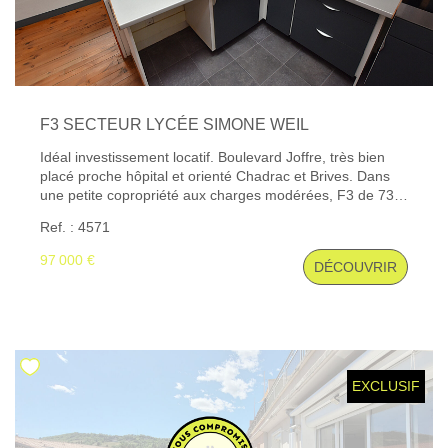
F3 SECTEUR LYCÉE SIMONE WEIL
Idéal investissement locatif. Boulevard Joffre, très bien
placé proche hôpital et orienté Chadrac et Brives. Dans
une petite copropriété aux charges modérées, F3 de 73
m² mansardé (67.54 m² Carrez), au dernier étage sans
Ref. : 4571
ascenseur. Entrée sur une pièce à vivre lumineuse, 2
chambres, des rangement, salle de bains, cuisine
97 000 €
DÉCOUVRIR
ouverte, un espace buanderie. Bon état général,
radiateurs récents. EXCLUSIVITE Gibert Immobilier
Consultez la visite virtuelle, elle est disponible.
EXCLUSIF