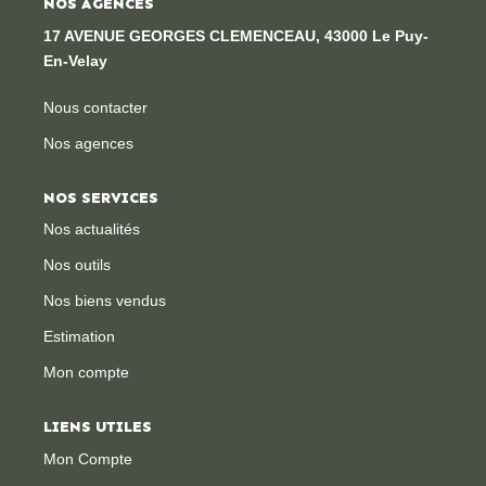
gestion locative, transaction, vente, assurance, estimation
NOS AGENCES
de biens et syndic de copropriété sur Le Puy et ses
17 AVENUE GEORGES CLEMENCEAU, 43000 Le Puy-
alentours."
En-Velay
Nous contacter
Nos agences
NOS SERVICES
Nos actualités
Nos outils
Nos biens vendus
Estimation
Mon compte
LIENS UTILES
Mon Compte