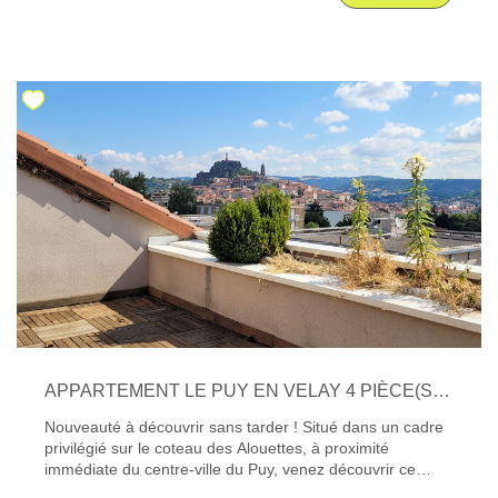
et de très faibles charges de copropriété. Le coeur de
l'habitation s'organise autour d'un magnifique patio-
terrasse de plus de 21 m², véritable pièce de vie
extérieure, idéal pour les repas en plein air, les moments
de détente ou simplement profiter du soleil en toute
saison. L'appartement séduit par son cachet préservé :
parquet, moulures et cheminée gaz contemporaine créent
une atmosphère chaleureuse et élégante. Bien isolé et
très lumineux, ce logement offre un confort remarquable
été comme hiver. La cuisine, fonctionnelle et parfaitement
optimisée, est entièrement équipée et complétée par un
grand cellier offrant un espace de rangement très
appréciable. L'espace nuit comprend quatre grandes
chambres. Chacune dispose de sa propre salle d'eau
ainsi que d'une pièce annexe avec fenêtre pouvant être
aménagée en dressing, bureau ou espace de rangement
selon vos besoins. Comme une maison, ce bien bénéficie
également d'un grenier, apportant un espace de stockage
APPARTEMENT LE PUY EN VELAY 4 PIÈCE(S) 113 M2
supplémentaire. En parfait état, cet appartement ne
nécessite aucun travaux. Calme, lumineux et
Nouveauté à découvrir sans tarder ! Situé dans un cadre
particulièrement agréable à vivre, il séduira les
privilégié sur le coteau des Alouettes, à proximité
acquéreurs à la recherche d'un bien de caractère alliant
immédiate du centre-ville du Puy, venez découvrir ce
confort, fonctionnalité et emplacement privilégié en
magnifique appartement en duplex de 126 m² au sol (113