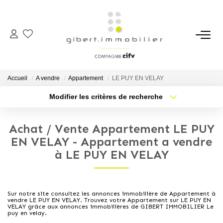
ACHETER
Maisons
Accueil
A vendre
Appartement
LE PUY EN VELAY
Appartements
Modifier les critères de recherche
Type de transaction
Localisation
Locaux Professionnels
Acheter
Localisation
Parkings
Achat / Vente Appartement LE PUY
Type de bien
Sélectionnez...
Nb pièces min.
EN VELAY - Appartement a vendre
Immeubles
à LE PUY EN VELAY
Terrains
Plus de critères
Budget max
Créer une alerte
LOUER
Sur notre site consultez les annonces immobilière de Appartement à
vendre LE PUY EN VELAY. Trouvez votre Appartement sur LE PUY EN
VELAY grâce aux annonces immobilières de GIBERT IMMOBILIER Le
puy en velay.
Appartements