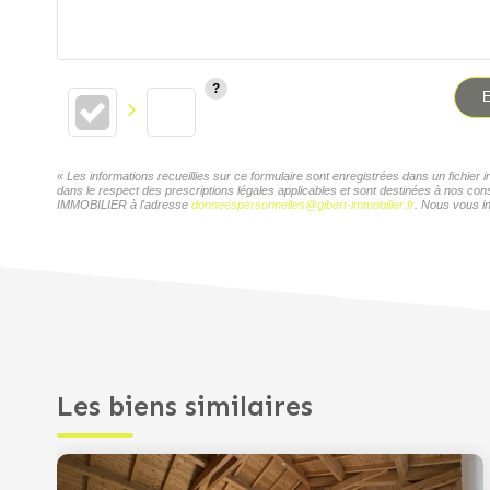
E
« Les informations recueillies sur ce formulaire sont enregistrées dans un fichi
dans le respect des prescriptions légales applicables et sont destinées à nos con
IMMOBILIER à l'adresse
donneespersonnelles@gibert-immobilier.fr
. Nous vous in
Les biens similaires