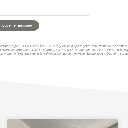
nvoyer le message
er informatisé par GIBERT IMMOBILIER Le Puy-en-Velay pour gérer votre demande de contact. El
seillers Conformément à la loi « informatique et libertés », vous pouvez exercer votre droit 
formons de l'existence de la liste d'opposition au démarchage téléphonique « Bloctel », sur la