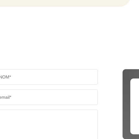
NOM*
email*