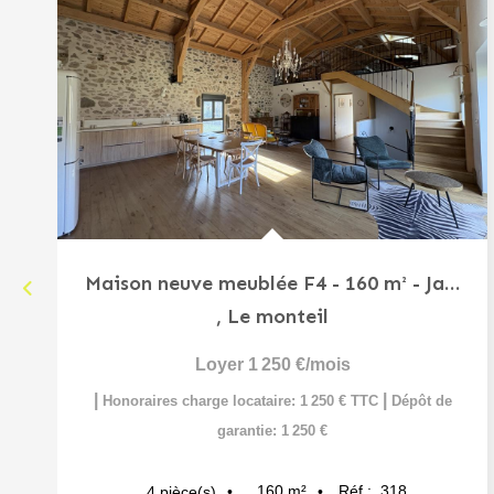
Maison neuve meublée F4 - 160 m² - Jardin et garage , Le...
,
Le monteil
Loyer 1 250 €/mois
|
|
Honoraires charge locataire: 1 250 € TTC
Dépôt de
garantie: 1 250 €
160
m²
Réf :
318
4
pièce(s)