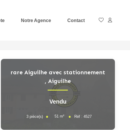
te
Notre Agence
Contact
rare Aiguilhe avec stationnement
,
Aiguilhe
Vendu
51
m²
3
pièce(s)
Réf :
4527