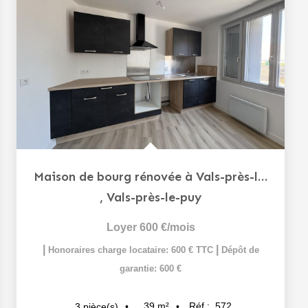
Maison de bourg rénovée à Vals-près-le-Puy – 39m²
,
Vals-près-le-puy
Loyer 600 €/mois
|
|
Honoraires charge locataire: 600 € TTC
Dépôt de
garantie: 600 €
39
m²
Réf :
572
3
pièce(s)