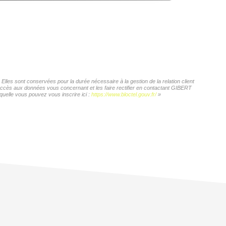
les sont conservées pour la durée nécessaire à la gestion de la relation client
d'accès aux données vous concernant et les faire rectifier en contactant GIBERT
quelle vous pouvez vous inscrire ici :
https://www.bloctel.gouv.fr/
»