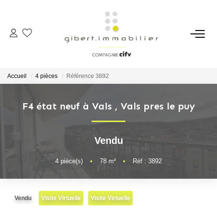
ACHETER
Maisons
Accueil
4 pièces
Référence 3892
Appartements
Locaux Professionnels
F4 état neuf à Vals
,
Vals pres le puy
Parkings
Immeubles
Vendu
Terrains
4
pièce(s)
•
78
m²
•
Réf : 3892
LOUER
Vendu
Visite Virtuelle
Visite Virtuelle
Appartements