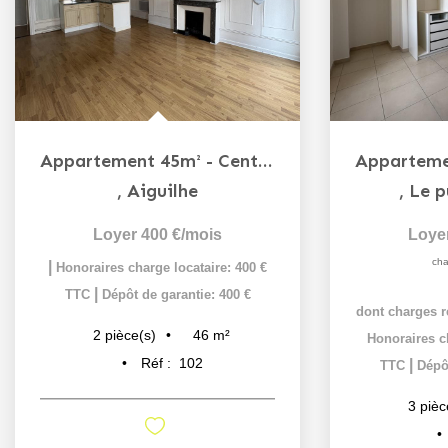
Appartement 45m² - Centre-ville
,
Aiguilhe
,
Le p
Loyer 400 €/mois
Loye
cha
|
Honoraires charge locataire: 400 €
|
TTC
Dépôt de garantie: 400 €
dont charges r
46
m²
2
pièce(s)
Honoraires ch
Réf :
102
|
TTC
Dépôt
3
pièc