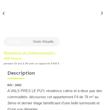
Locaux Professionnels
Maisons
Dossier De Candidature
ESTIMER
Photos
Visite Virtuelle
MON COMPTE
Simulation de remboursement :
449 €/mois
pendant 20 ans à 3% avec un apport de 9 000 €
NOTRE AGENCE
Description
Notre Histoire
Réf : 3892
Nos Services
A VALS PRES LE PUY, résidence calme et à deux pas des
Newsletters
commodités: découvrez cet appartement F4 de 78 m² au
3ème et dernier étage bénéficiant d'une belle luminosité et
Nous Rejoindre
d'une vue dégagée.