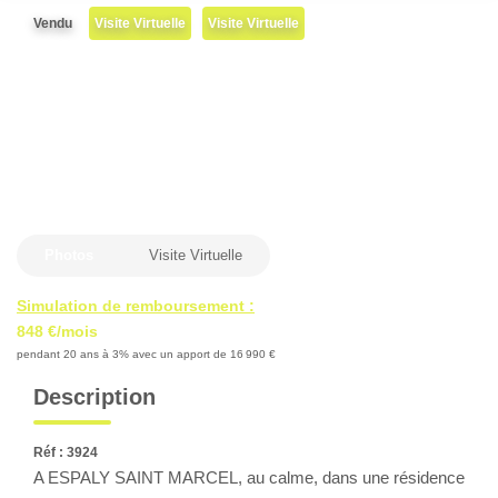
Locaux Professionnels
Vendu
Visite Virtuelle
Visite Virtuelle
Maisons
Dossier De Candidature
ESTIMER
MON COMPTE
Photos
Visite Virtuelle
NOTRE AGENCE
Simulation de remboursement :
848 €/mois
Notre Histoire
pendant 20 ans à 3% avec un apport de 16 990 €
Nos Services
Description
Newsletters
Nous Rejoindre
Réf : 3924
A ESPALY SAINT MARCEL, au calme, dans une résidence