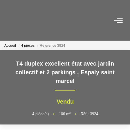
ACHETER
Maisons
Accueil
4 pièces
Référence 3924
Appartements
Locaux Professionnels
T4 duplex excellent état avec jardin
Parkings
collectif et 2 parkings
,
Espaly saint
Immeubles
marcel
Terrains
Vendu
LOUER
4
pièce(s)
•
106
m²
•
Réf : 3924
Appartements