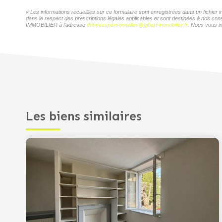
« Les informations recueillies sur ce formulaire sont enregistrées dans un fichi
dans le respect des prescriptions légales applicables et sont destinées à nos con
IMMOBILIER à l'adresse
donneespersonnelles@gibert-immobilier.fr
. Nous vous in
Les biens similaires