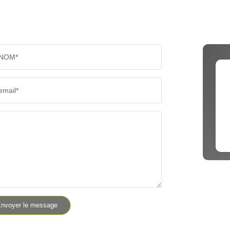
NOM*
email*
nvoyer le message