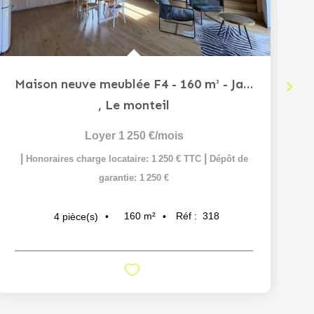
Maison neuve meublée F4 - 160 m² - Jardin et garage , Le...
,
Le monteil
Loyer 1 250 €/mois
|
|
Honoraires charge locataire: 1 250 € TTC
Dépôt de
garantie: 1 250 €
160
m²
Réf :
318
4
pièce(s)