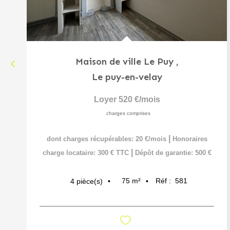
Maison de ville Le Puy
,
Le puy-en-velay
Loyer 520 €/mois
charges comprises
|
dont charges récupérables: 20 €/mois
Honoraires
|
charge locataire: 300 € TTC
Dépôt de garantie: 500 €
75
m²
Réf :
581
4
pièce(s)