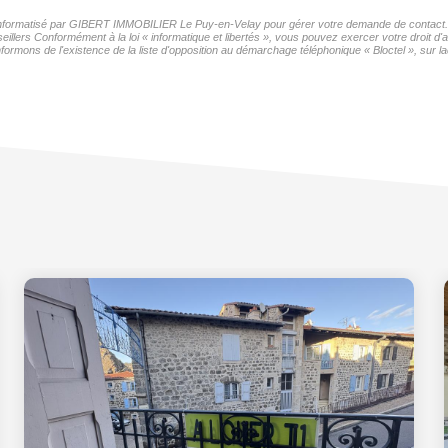
er informatisé par GIBERT IMMOBILIER Le Puy-en-Velay pour gérer votre demande de contact. El
seillers Conformément à la loi « informatique et libertés », vous pouvez exercer votre droit 
formons de l'existence de la liste d'opposition au démarchage téléphonique « Bloctel », sur la