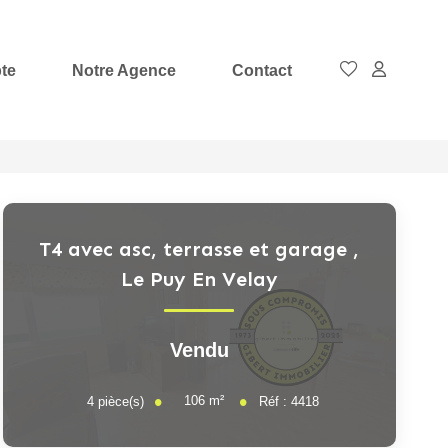
te
Notre Agence
Contact
T4 avec asc, terrasse et garage
,
Le Puy En Velay
Vendu
106
m²
4
pièce(s)
Réf :
4418