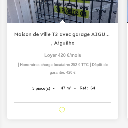
Maison de ville T3 avec garage AIGUILHE
,
Aiguilhe
Loyer 420 €/mois
|
|
Honoraires charge locataire: 252 € TTC
Dépôt de
garantie: 420 €
47
m²
Réf :
64
3
pièce(s)