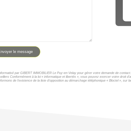
nvoyer le message
er informatisé par GIBERT IMMOBILIER Le Puy-en-Velay pour gérer votre demande de contact. El
seillers Conformément à la loi « informatique et libertés », vous pouvez exercer votre droit 
formons de l'existence de la liste d'opposition au démarchage téléphonique « Bloctel », sur la