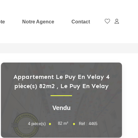
te
Notre Agence
Contact
Appartement Le Puy En Velay 4
pièce(s) 82m2
,
Le Puy En Velay
Vendu
82
m²
4
pièce(s)
Réf :
4465