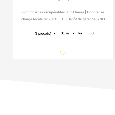
|
dont charges récupérables: 105 €/mois
Honoraires
|
charge locataire: 730 € TTC
Dépôt de garantie: 730 €
81
m²
Réf :
530
3
pièce(s)