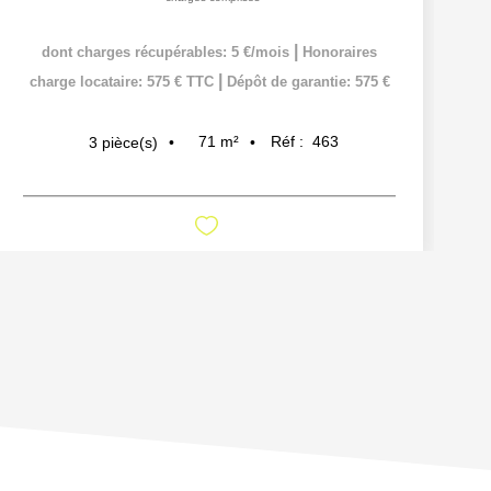
|
dont charges récupérables: 5 €/mois
Honoraires
|
charge locataire: 575 € TTC
Dépôt de garantie: 575 €
71
m²
Réf :
463
3
pièce(s)