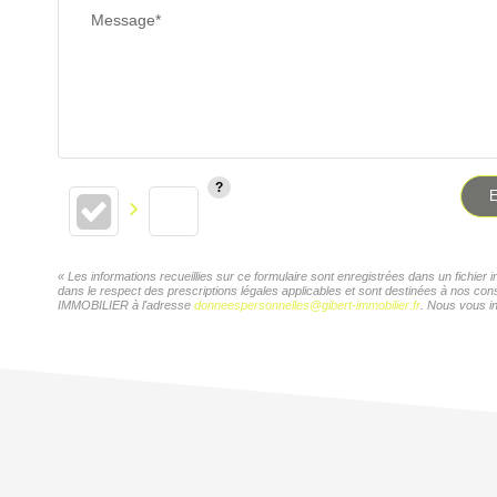
Message*
E
« Les informations recueillies sur ce formulaire sont enregistrées dans un fichi
dans le respect des prescriptions légales applicables et sont destinées à nos con
IMMOBILIER à l'adresse
donneespersonnelles@gibert-immobilier.fr
. Nous vous in