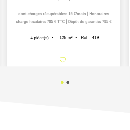
|
dont charges récupérables: 15 €/mois
Honoraires
|
charge locataire: 795 € TTC
Dépôt de garantie: 795 €
125
m²
Réf :
419
4
pièce(s)