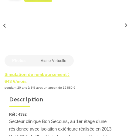
Locaux Professionnels
Maisons
Dossier De Candidature
ESTIMER
Photos
Visite Virtuelle
MON COMPTE
Simulation de remboursement :
643 €/mois
NOTRE AGENCE
pendant 20 ans à 3% avec un apport de 12 880 €
Description
Notre Histoire
Nos Services
Réf : 4392
Newsletters
Secteur clinique Bon Secours, au 1er étage d'une
Nous Rejoindre
résidence avec isolation extérieure réalisée en 2013,