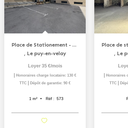
Place de Stationement - Rue Jean Barthélémy
,
Le puy-en-velay
,
Le p
Loyer 35 €/mois
Loye
|
|
Honoraires charge locataire: 130 €
Honoraires c
|
|
TTC
Dépôt de garantie: 90 €
TTC
Dépô
Réf :
573
1
m²