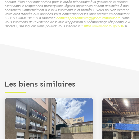
contact. Elles sont conservées pour la durée nécessaire à la gestion de la relation
client dans le respect des prescriptions légales applicables et sont destinées à nos
conseillers Conformément à la loi « informatique et libertés », vous pouvez exercer
votre droit d'accès aux données vous concernant et les faire rectifier en contactant
GIBERT IMMOBILIER à l'adresse
donneespersonnelles@gibert-immobilier.fr
. Nous
vous informons de l'existence de la liste d'opposition au démarchage téléphonique «
Bloctel », sur laquelle vous pouvez vous inscrire ici :
https://www.bloctel.gouv.fr/
»
Les biens similaires