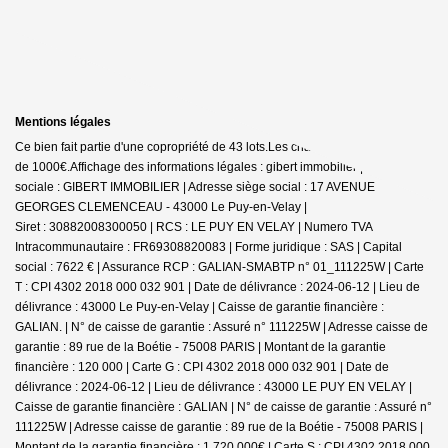
Mentions légales
Ce bien fait partie d'une copropriété de 43 lots.Les charges annuelles sont
de 1000€.
Affichage des informations légales : gibert immobilier | Raison
sociale : GIBERT IMMOBILIER | Adresse siège social : 17 AVENUE
GEORGES CLEMENCEAU - 43000 Le Puy-en-Velay |
Siret : 30882008300050 | RCS : LE PUY EN VELAY | Numero TVA
Intracommunautaire : FR69308820083 | Forme juridique : SAS | Capital
social : 7622 € | Assurance RCP : GALIAN-SMABTP n° 01_111225W |
Carte
T : CPI 4302 2018 000 032 901 | Date de délivrance : 2024-06-12 | Lieu de
délivrance : 43000 Le Puy-en-Velay | Caisse de garantie financière :
GALIAN. | N° de caisse de garantie : Assuré n° 111225W | Adresse caisse de
garantie : 89 rue de la Boétie - 75008 PARIS | Montant de la garantie
financière : 120 000 | Carte G : CPI 4302 2018 000 032 901 | Date de
délivrance : 2024-06-12 | Lieu de délivrance : 43000 LE PUY EN VELAY |
Caisse de garantie financière : GALIAN | N° de caisse de garantie : Assuré n°
111225W | Adresse caisse de garantie : 89 rue de la Boétie - 75008 PARIS |
Montant de la garantie financière : 1 720 000€ | Carte S : CPI 4302 2018 000