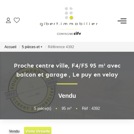
ACHETER
Maisons
Accueil
5 pièces et +
Référence 4392
Appartements
Locaux Professionnels
Proche centre ville, F4/F5 95 m² avec
balcon et garage
,
Le puy en velay
Parkings
Immeubles
Terrains
Vendu
5
pièce(s)
•
95
m²
•
Réf : 4392
LOUER
Appartements
Vendu
Visite Virtuelle