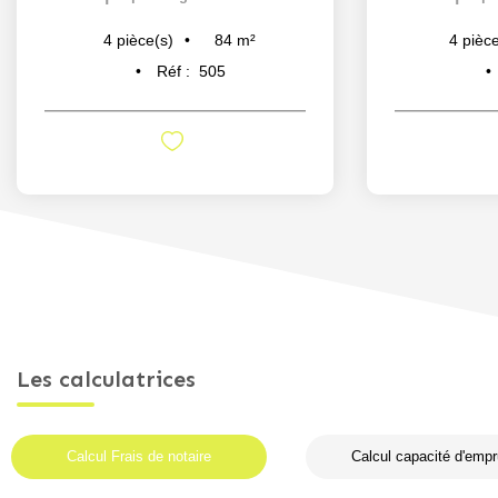
84
m²
4
pièce(s)
4
pièce
Réf :
505
Les calculatrices
Calcul Frais de notaire
Calcul capacité d'empr