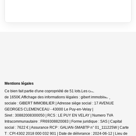
Mentions légales
Ce bien fait partie d'une copropriété de 51 lots.Les charges annuelles sont
de 1650€.
Affichage des informations légales : gibert immobilier | Raison
sociale : GIBERT IMMOBILIER | Adresse siège social : 17 AVENUE
GEORGES CLEMENCEAU - 43000 Le Puy-en-Velay |
Siret : 30882008300050 | RCS : LE PUY EN VELAY | Numero TVA
Intracommunautaire : FR69308820083 | Forme juridique : SAS | Capital
social : 7622 € | Assurance RCP : GALIAN-SMABTP n° 01_111225W |
Carte
T : CPI 4302 2018 000 032 901 | Date de délivrance : 2024-06-12 | Lieu de