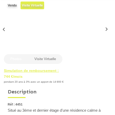
Locaux Professionnels
Vendu
Visite Virtuelle
Maisons
Dossier De Candidature
ESTIMER
MON COMPTE
Photos
Visite Virtuelle
NOTRE AGENCE
Simulation de remboursement :
744 €/mois
pendant 20 ans à 3% avec un apport de 14 900 €
Notre Histoire
Description
Nos Services
Newsletters
Réf : 4451
Nous Rejoindre
Situé au 3ème et dernier étage d'une résidence calme à