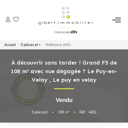
ACHETER
Maisons
Accueil
5 pièces et +
Référence 4451
Appartements
Locaux Professionnels
À découvrir sans tarder ! Grand F5 de
108 m² avec vue dégagée ? Le Puy-en-
Parkings
Velay
,
Le puy en velay
Immeubles
Terrains
Vendu
LOUER
5
pièce(s)
•
108
m²
•
Réf : 4451
Appartements