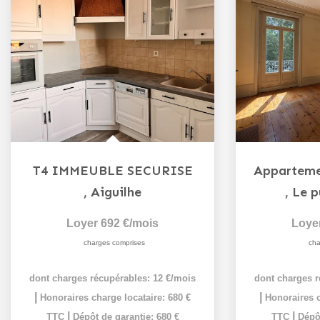
T4 IMMEUBLE SECURISE
,
Aiguilhe
,
Le p
Loyer 692 €/mois
Loye
charges comprises
cha
dont charges récupérables: 12 €/mois
dont charges r
|
|
Honoraires charge locataire: 680 €
Honoraires c
|
|
TTC
Dépôt de garantie: 680 €
TTC
Dépôt