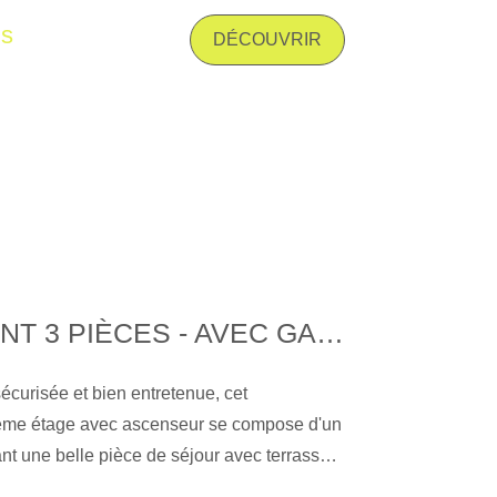
. Les informations sur les risques auxquels
is
nt disponibles sur le site Géorisques : www.
DÉCOUVRIR
APPARTEMENT 3 PIÈCES - AVEC GARAGE DOUBLE ET CAVE À 10 MIN DU CENTRE-VILLE
curisée et bien entretenue, cet
ème étage avec ascenseur se compose d'un
nt une belle pièce de séjour avec terrasse,
t équipée, de deux chambres - possibilité