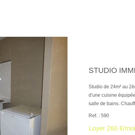
Studio de 24m² au 2
d'une cuisine équipée 
salle de bains. Chauf
proximité. Les informa
Ref. : 590
exposé sont disponibl
Loyer 260 €/mo
georisques. gouv. fr