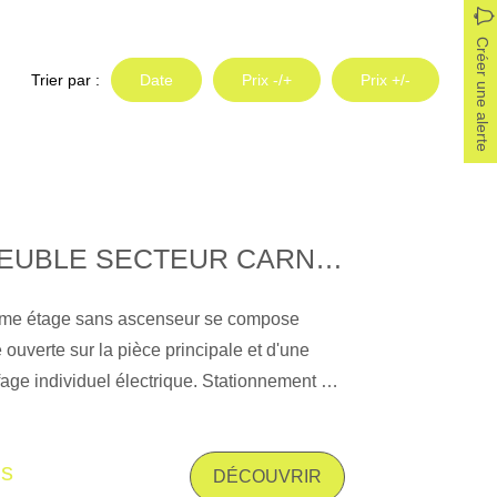
Créer une alerte
Trier par :
Date
Prix -/+
Prix +/-
STUDIO IMMEUBLE SECTEUR CARNOT
ème étage sans ascenseur se compose
ouverte sur la pièce principale et d'une
fage individuel électrique. Stationnement à
tions sur les risques auxquels ce bien est
es sur le site Géorisques : www.
is
DÉCOUVRIR