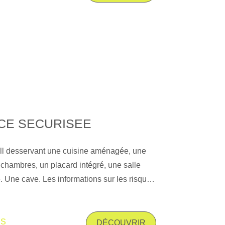
CE SECURISEE
all desservant une cuisine aménagée, une
 chambres, un placard intégré, une salle
. Une cave. Les informations sur les risques
exposé sont disponibles sur le site
risques. gouv. fr
is
DÉCOUVRIR