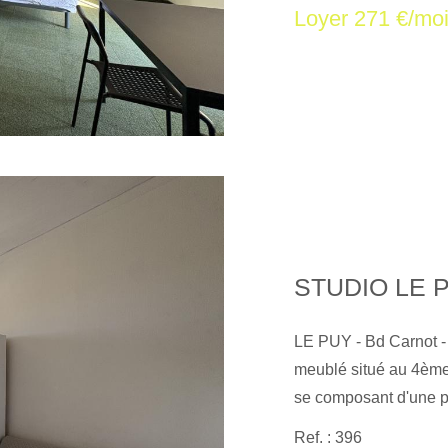
Loyer 271 €/mo
vous accompagne dans
locative, transaction,
syndic de copropriété 
informations sur les 
disponibles sur le sit
STUDIO LE 
LE PUY - Bd Carnot -
meublé situé au 4ème
se composant d'une pi
d'eau avec WC. Chauf
Ref. : 396