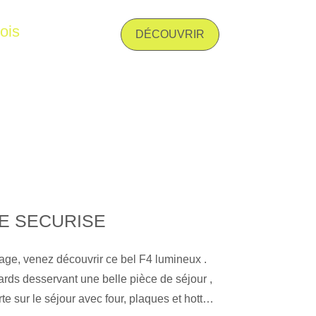
e chambre - et une salle d'eau avec wc
ois
ge double. Très fonctionnel avec buanderie
DÉCOUVRIR
ge et eau chaude collectif. Double vitrage
. Disponible début Septembre Les
risques auxquels ce bien est exposé sont
e Géorisques : www. georisques. gouv. fr
E SECURISE
age, venez découvrir ce bel F4 lumineux .
rds desservant une belle pièce de séjour ,
e sur le séjour avec four, plaques et hottes