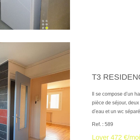
T3 RESIDEN
Il se compose d'un h
pièce de séjour, deux
d'eau et un wc séparé
auxquels ce bien est 
Ref. : 589
Géorisques : www. geo
Loyer 472 €/mo