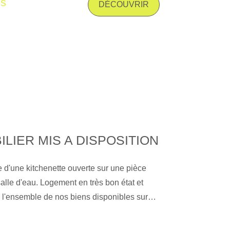
is
cuisine meublée et équipée d'une plaque de
DÉCOUVRIR
 bains, une salle d'eau et une buanderie.
au gaz. Les informations sur les risques
exposé sont disponibles sur le site
risques. gouv. fr
ILIER MIS A DISPOSITION
d'une kitchenette ouverte sur une pièce
salle d'eau. Logement en très bon état et
immobilier.fr. » ''Gibert Immobilier,
ière au Puy-en-Velay depuis plus de 50 ans,