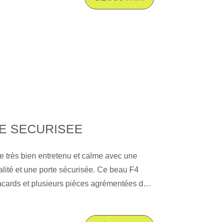
E SECURISEE
 très bien entretenu et calme avec une
alité et une porte sécurisée. Ce beau F4
acards et plusieurs pièces agrémentées de
en chêne et cheminée décorative. Les trois
sont au calme et dominent un très beau