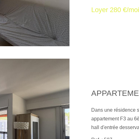
électricité, chauffage
Loyer 280 €/mo
ce bien est exposé so
georisques. gouv. fr
Dans une résidence sé
appartement F3 au 6
hall d'entrée desserva
une cuisine moderne e