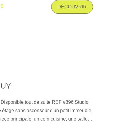
is
 tous vos projets de location, gestion
DÉCOUVRIR
 vente, assurance, estimation de biens et
sur Le Puy et ses alentours.'' Les
risques auxquels ce bien est exposé sont
e Géorisques : www. georisques. gouv. fr
PUY
 Disponible tout de suite REF #396 Studio
 étage sans ascenseur d'un petit immeuble,
èce principale, un coin cuisine, une salle
fage électrique. Charges comprises : eau,