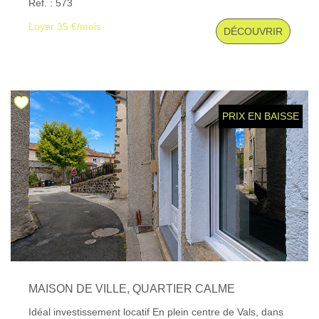
Ref. : 573
gouv. fr
Loyer 35 €/mois
DÉCOUVRIR
PRIX EN BAISSE
MAISON DE VILLE, QUARTIER CALME
Idéal investissement locatif En plein centre de Vals, dans