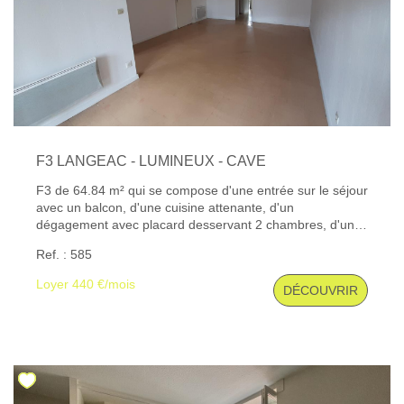
F3 LANGEAC - LUMINEUX - CAVE
F3 de 64.84 m² qui se compose d'une entrée sur le séjour
avec un balcon, d'une cuisine attenante, d'un
dégagement avec placard desservant 2 chambres, d'une
salle de bains et wc séparé. Une cave Chauffage
Ref. : 585
individuel électrique. Charges mensuelles : Entretien des
parties commune, Eau, Taxe ordures ménagères
Loyer 440 €/mois
DÉCOUVRIR
Possibilité de louer un garage 40€ / mois « Consultez
l'ensemble de nos biens disponibles sur notre site internet
: www.gibert-immobilier.fr. » ''Gibert Immobilier, votre
agence immobilière au Puy-en-Velay depuis plus de 50
ans, vous accompagne dans tous vos projets de location,
gestion locative, transaction, vente, assurance, estimation
de biens et syndic de copropriété sur Le Puy et ses