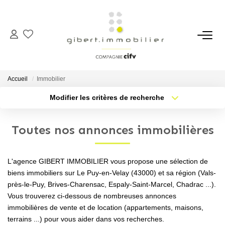
ACHETER
Maisons
Accueil
Immobilier
Appartements
Modifier les critères de recherche
Type de transaction
Localisation
Locaux Professionnels
Acheter
Localisation
Parkings
Toutes nos annonces immobilières
Type de bien
Sélectionnez...
Nb pièces min.
Immeubles
Terrains
L'agence GIBERT IMMOBILIER vous propose une sélection de
Plus de critères
Budget max
biens immobiliers sur Le Puy-en-Velay (43000) et sa région (Vals-
près-le-Puy, Brives-Charensac, Espaly-Saint-Marcel, Chadrac ...).
Créer une alerte
LOUER
Vous trouverez ci-dessous de nombreuses annonces
immobilières de vente et de location (appartements, maisons,
Appartements
terrains ...) pour vous aider dans vos recherches.