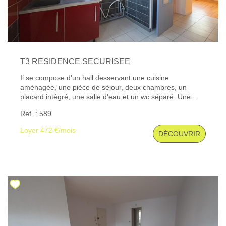
T3 RESIDENCE SECURISEE
Il se compose d'un hall desservant une cuisine
aménagée, une pièce de séjour, deux chambres, un
placard intégré, une salle d'eau et un wc séparé. Une
cave. Les informations sur les risques auxquels ce bien
Ref. : 589
est exposé sont disponibles sur le site Géorisques : www.
georisques. gouv. fr
Loyer 472 €/mois
DÉCOUVRIR