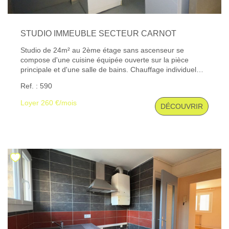
CONTACT
STUDIO IMMEUBLE SECTEUR CARNOT
Studio de 24m² au 2ème étage sans ascenseur se
compose d'une cuisine équipée ouverte sur la pièce
principale et d'une salle de bains. Chauffage individuel
électrique. Stationnement à proximité. Les informations
Ref. : 590
sur les risques auxquels ce bien est exposé sont
disponibles sur le site Géorisques : www. georisques.
Loyer 260 €/mois
DÉCOUVRIR
gouv. fr