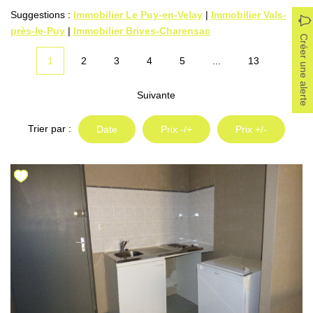
Locaux Professionnels
Suggestions :
Immobilier Le Puy-en-Velay
|
Immobilier Vals-
près-le-Puy
|
Immobilier Brives-Charensac
Maisons
Créer une alerte
Dossier De Candidature
1
2
3
4
5
...
13
Suivante
ESTIMER
Trier par :
Date
Prix -/+
Prix +/-
MON COMPTE
NOTRE AGENCE
Notre Histoire
Nos Services
Newsletters
Nous Rejoindre