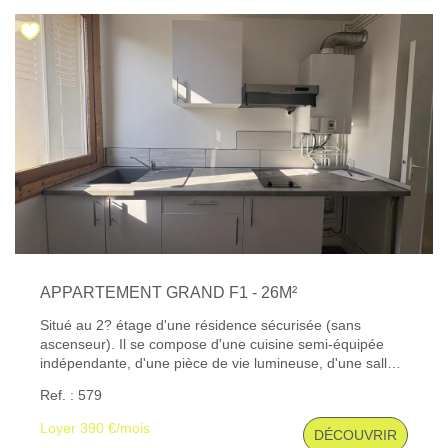
APPARTEMENT GRAND F1 - 26M²
Situé au 2? étage d'une résidence sécurisée (sans
ascenseur). Il se compose d'une cuisine semi-équipée
indépendante, d'une pièce de vie lumineuse, d'une salle
d'eau entièrement rénovée avec douche, ainsi que de
Ref. : 579
nombreux espaces de rangement. Le chauffage est
individuel au gaz. Une cave vient compléter ce bien.
Loyer 390 €/mois
DÉCOUVRIR
Disponible immédiatement. Les informations sur les