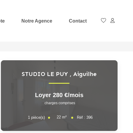
te
Notre Agence
Contact
STUDIO LE PUY
,
Aiguilhe
Loyer 280 €/mois
charges comprises
22
m²
1
pièce(s)
Réf :
396