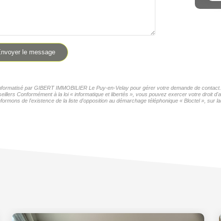
nvoyer le message
er informatisé par GIBERT IMMOBILIER Le Puy-en-Velay pour gérer votre demande de contact. El
seillers Conformément à la loi « informatique et libertés », vous pouvez exercer votre droit 
formons de l'existence de la liste d'opposition au démarchage téléphonique « Bloctel », sur la