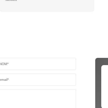
NOM*
email*