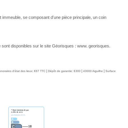
t immeuble, se composant d'une pièce principale, un coin
 sont disponibles sur le site Géorisques : www. georisques.
|
|
|
noraires d'état des lieux: €67 TTC
Dépôt de garantie: €300
43000 Aiguilhe
Surface