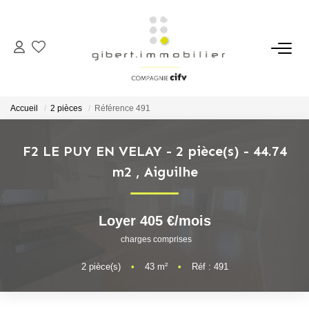
ACHETER
Maisons
Accueil
2 pièces
Référence 491
Appartements
Locaux Professionnels
F2 LE PUY EN VELAY - 2 pièce(s) - 44.74
m2
,
Aiguilhe
Parkings
Immeubles
Terrains
Loyer 405 €/mois
charges comprises
LOUER
2
pièce(s)
•
43
m²
•
Réf : 491
Appartements