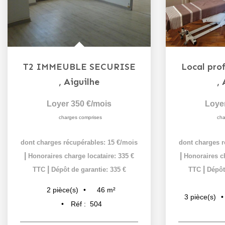
T2 IMMEUBLE SECURISE
Local prof
,
Aiguilhe
,
Loyer 350 €/mois
Loye
charges comprises
cha
dont charges récupérables: 15 €/mois
dont charges r
|
|
Honoraires charge locataire: 335 €
Honoraires ch
|
|
TTC
Dépôt de garantie: 335 €
TTC
Dépôt
46
m²
2
pièce(s)
3
pièce(s)
Réf :
504