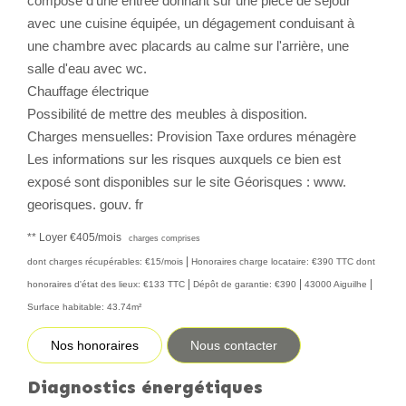
compose d'une entrée donnant sur une pièce de séjour
avec une cuisine équipée, un dégagement conduisant à
CONTACT
une chambre avec placards au calme sur l'arrière, une
salle d'eau avec wc.
Chauffage électrique
Possibilité de mettre des meubles à disposition.
Charges mensuelles: Provision Taxe ordures ménagère
Les informations sur les risques auxquels ce bien est
exposé sont disponibles sur le site Géorisques : www.
georisques. gouv. fr
**
Loyer €405/mois
charges comprises
|
dont charges récupérables: €15/mois
Honoraires charge locataire: €390 TTC
dont
|
|
|
honoraires d'état des lieux: €133 TTC
Dépôt de garantie: €390
43000 Aiguilhe
Surface habitable: 43.74m²
Nos honoraires
Nous contacter
Diagnostics énergétiques