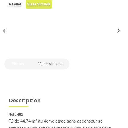
A Louer
Visite Virtuelle
Locaux Professionnels
Maisons
Dossier De Candidature
ESTIMER
MON COMPTE
Photos
Visite Virtuelle
NOTRE AGENCE
Notre Histoire
Description
Nos Services
Newsletters
Réf : 491
F2 de 44.74 m² au 4ème étage sans ascenseur se
Nous Rejoindre