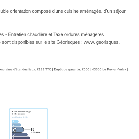
ble orientation composé d'une cuisine aménagée, d'un séjour,
es - Entretien chaudière et Taxe ordures ménagères
 sont disponibles sur le site Géorisques : www. georisques.
|
|
|
noraires d'état des lieux: €199 TTC
Dépôt de garantie: €500
43000 Le Puy-en-Velay