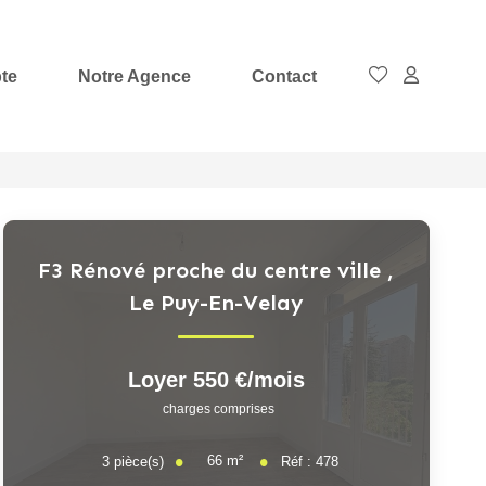
te
Notre Agence
Contact
F3 Rénové proche du centre ville
,
Le Puy-En-Velay
Loyer 550 €/mois
charges comprises
66
m²
3
pièce(s)
Réf :
478