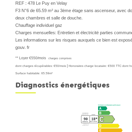
REF : 478 Le Puy en Velay
F3 N°6 de 65.59 m² au 3ème étage sans ascenseur, avec dou
deux chambres et salle de douche.
Chauffage individuel gaz
Charges mensuelles: Entretien et électricité parties commun
Les informations sur les risques auxquels ce bien est exposé
gouv. fr
**
Loyer €550/mois
charges comprises
|
dont charges récupérables: €50/mois
Honoraires charge locataire: €500 TTC
dont ho
Surface habitable: 65.59m²
Diagnostics énergétiques