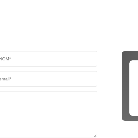
NOM*
email*