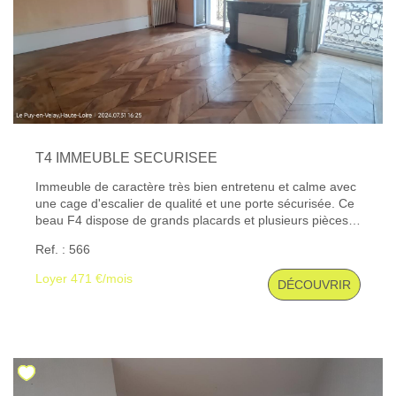
T4 IMMEUBLE SECURISEE
Immeuble de caractère très bien entretenu et calme avec
une cage d'escalier de qualité et une porte sécurisée. Ce
beau F4 dispose de grands placards et plusieurs pièces
agrémentées de magnifiques parquets en chêne et
Ref. : 566
cheminée décorative. Les trois chambres à l'arrière sont
au calme et dominent un très beau jardin privatif, une
Loyer 471 €/mois
DÉCOUVRIR
cuisine meublée et équipée d'une plaque de cuisson, une
salle de bains, une salle d'eau et une buanderie.
Chauffage individuel au gaz. Les informations sur les
risques auxquels ce bien est exposé sont disponibles sur
le site Géorisques : www. georisques. gouv. fr