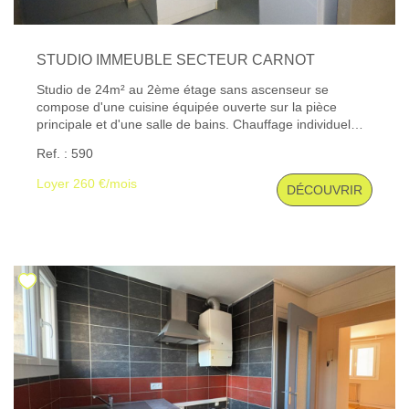
CONTACT
STUDIO IMMEUBLE SECTEUR CARNOT
Studio de 24m² au 2ème étage sans ascenseur se
compose d'une cuisine équipée ouverte sur la pièce
principale et d'une salle de bains. Chauffage individuel
électrique. Stationnement à proximité. Les informations
Ref. : 590
sur les risques auxquels ce bien est exposé sont
disponibles sur le site Géorisques : www. georisques.
Loyer 260 €/mois
DÉCOUVRIR
gouv. fr