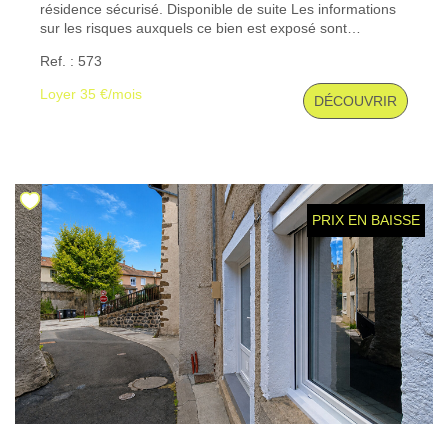
résidence sécurisé. Disponible de suite Les informations
sur les risques auxquels ce bien est exposé sont
disponibles sur le site Géorisques : www. georisques.
Ref. : 573
gouv. fr
Loyer 35 €/mois
DÉCOUVRIR
PRIX EN BAISSE