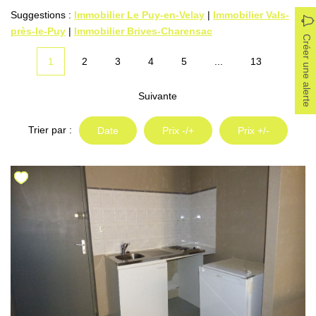
Locaux Professionnels
Suggestions :
Immobilier Le Puy-en-Velay
|
Immobilier Vals-
près-le-Puy
|
Immobilier Brives-Charensac
Maisons
Créer une alerte
Dossier De Candidature
1
2
3
4
5
...
13
Suivante
ESTIMER
Trier par :
Date
Prix -/+
Prix +/-
MON COMPTE
NOTRE AGENCE
Notre Histoire
Nos Services
Newsletters
Nous Rejoindre