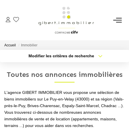
ACHETER
Maisons
Accueil
Immobilier
Appartements
Modifier les critères de recherche
Type de transaction
Localisation
Locaux Professionnels
Acheter
Localisation
Parkings
Toutes nos annonces immobilières
Type de bien
Sélectionnez...
Nb pièces min.
Immeubles
Terrains
L'agence GIBERT IMMOBILIER vous propose une sélection de
Plus de critères
Budget max
biens immobiliers sur Le Puy-en-Velay (43000) et sa région (Vals-
près-le-Puy, Brives-Charensac, Espaly-Saint-Marcel, Chadrac ...).
Créer une alerte
LOUER
Vous trouverez ci-dessous de nombreuses annonces
immobilières de vente et de location (appartements, maisons,
Appartements
terrains ...) pour vous aider dans vos recherches.