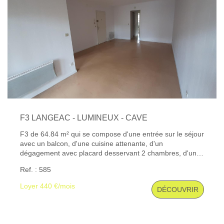
F3 LANGEAC - LUMINEUX - CAVE
F3 de 64.84 m² qui se compose d'une entrée sur le séjour
avec un balcon, d'une cuisine attenante, d'un
dégagement avec placard desservant 2 chambres, d'une
salle de bains et wc séparé. Une cave Chauffage
Ref. : 585
individuel électrique. Charges mensuelles : Entretien des
parties commune, Eau, Taxe ordures ménagères
Loyer 440 €/mois
DÉCOUVRIR
Possibilité de louer un garage 40€ / mois « Consultez
l'ensemble de nos biens disponibles sur notre site internet
: www.gibert-immobilier.fr. » ''Gibert Immobilier, votre
agence immobilière au Puy-en-Velay depuis plus de 50