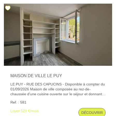
ans, vous accompagne dans tous vos projets de location,
gestion locative, transaction, vente, assurance, estimation
de biens et syndic de copropriété sur Le Puy et ses
alentours.'' Les informations sur les risques auxquels ce
bien est exposé sont disponibles sur le site Géorisques :
www. georisques. gouv. fr
MAISON DE VILLE LE PUY
LE PUY - RUE DES CAPUCINS - Disponible à compter du
01/09/2026 Maison de ville composée au rez-de-
chaussée d'une cuisine ouverte sur le séjour et donnant
accès à une cour, à l'étage, une salle d'eau avec WC,
Ref. : 581
deux chambres, au dernier niveau une chambre
mansardée. Chauffage individuel gaz par radiateurs.
Loyer 520 €/mois
DÉCOUVRIR
Visite possible sur dossier à partir du 18/08 Les