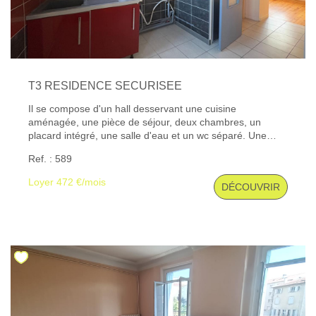
T3 RESIDENCE SECURISEE
Il se compose d'un hall desservant une cuisine
aménagée, une pièce de séjour, deux chambres, un
placard intégré, une salle d'eau et un wc séparé. Une
cave. Les informations sur les risques auxquels ce bien
Ref. : 589
est exposé sont disponibles sur le site Géorisques : www.
georisques. gouv. fr
Loyer 472 €/mois
DÉCOUVRIR