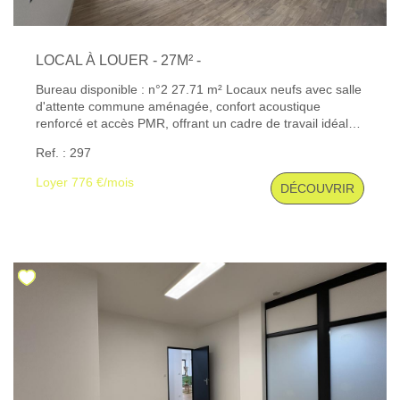
LOCAL À LOUER - 27M² -
Bureau disponible : n°2 27.71 m² Locaux neufs avec salle
d'attente commune aménagée, confort acoustique
renforcé et accès PMR, offrant un cadre de travail idéal
pour recevoir votre patientèle. Charges forfaitaires
Ref. : 297
incluses : eau, électricité, internet, ménage
hebdomadaire, assurance des parties communes, taxe
Loyer 776 €/mois
DÉCOUVRIR
foncière, charges de copropriété, équipement de la salle
d'attente et enlèvement des ordures. Plans disponibles
sur demande. Les informations sur les risques auxquels
ce bien est exposé sont disponibles sur le site Géorisques
: www. georisques. gouv. fr