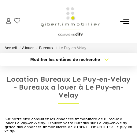
ACHETER
Maisons
Accueil
A louer
Bureaux
Le Puy-en-Velay
Appartements
Modifier les critères de recherche
Type de transaction
Localisation
Locaux Professionnels
Acheter
Localisation
Parkings
Location Bureaux Le Puy-en-Velay
Type de bien
Sélectionnez...
Nb pièces min.
- Bureaux a louer à Le Puy-en-
Immeubles
Velay
Terrains
Plus de critères
Budget max
Créer une alerte
LOUER
Sur notre site consultez les annonces immobilière de Bureaux à
louer Le Puy-en-Velay. Trouvez votre Bureaux sur Le Puy-en-Velay
grâce aux annonces immobilières de GIBERT IMMOBILIER Le puy en
velay.
Appartements