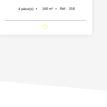
160
m²
Réf :
318
4
pièce(s)