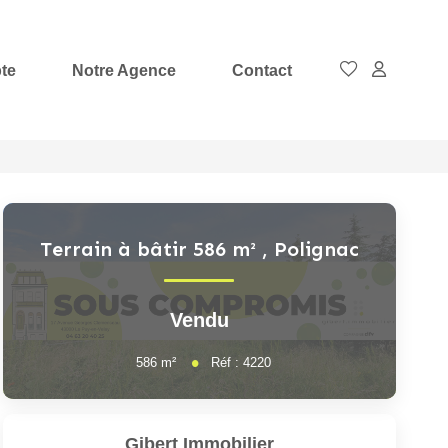
te
Notre Agence
Contact
Terrain à bâtir 586 m²
,
Polignac
Vendu
586
m²
Réf :
4220
Gibert Immobilier