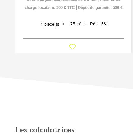
|
charge locataire: 300 € TTC
Dépôt de garantie: 500 €
75
m²
Réf :
581
4
pièce(s)
Les calculatrices