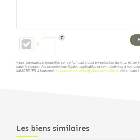
E
« Les informations recueillies sur ce formulaire sont enregistrées dans un fichi
dans le respect des prescriptions légales applicables et sont destinées à nos con
IMMOBILIER à l'adresse
donneespersonnelles@gibert-immobilier.fr
. Nous vous in
Les biens similaires