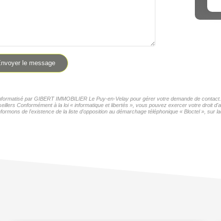
nvoyer le message
er informatisé par GIBERT IMMOBILIER Le Puy-en-Velay pour gérer votre demande de contact. El
seillers Conformément à la loi « informatique et libertés », vous pouvez exercer votre droit 
formons de l'existence de la liste d'opposition au démarchage téléphonique « Bloctel », sur la