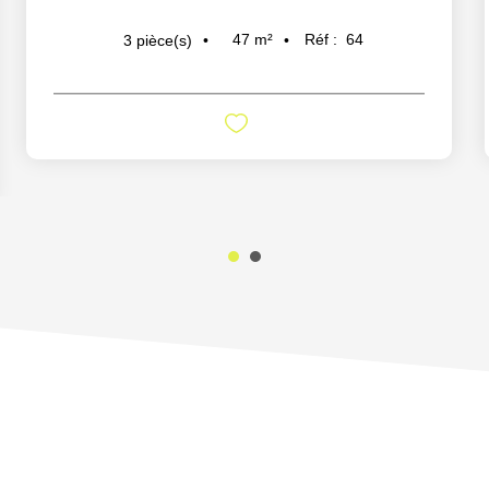
47
m²
Réf :
64
3
pièce(s)